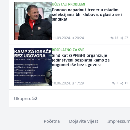
UČESTALI PROBLEMI
Ponovo napadnut trener u mlađim
selekcijama bh. klubova, oglasio se i
sindikat
11.09.2024. u 20:24
15
27
BESPLATNO ZA SVE
Sindikat (SPFBiH) organizuje
jedinstveni besplatni kamp za
nogometaše bez ugovora
10.06.2024. u 17:29
2
11
Ukupno:
52
Dojavite vijest
Impressu
Početna