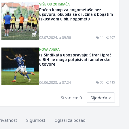
VIŠE OD 20 IGRAČA
Počeo kamp za nogometaše bez
ugovora, okupila se družina s bogatim
iskustvom u bh. nogometu
02.07.2024. u 09:56
14
107
NOVA AFERA
Iz Sindikata upozoravaju: Strani igrači
u BiH ne mogu potpisivati amaterske
ugovore
06.06.2023. u 07:24
35
115
Stranica: 0
Sljedeća
>
rivatnost
Sigurnost
Oglasi za posao