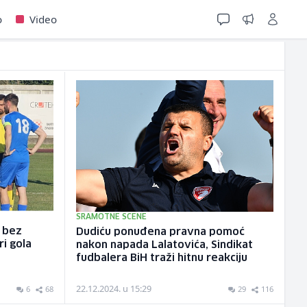
o
Video
SRAMOTNE SCENE
e bez
Dudiću ponuđena pravna pomoć
ri gola
nakon napada Lalatovića, Sindikat
fudbalera BiH traži hitnu reakciju
22.12.2024. u 15:29
6
68
29
116