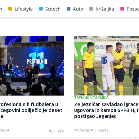
n
Lifestyle
Scitech
Auto
Križaljka
Posa
1
TRENING UTAKMICA
rofesionalnih fudbalera u
Željezničar savladao igrač
rcegovini obilježio je deset
ugovora iz kampa SPFBiH, t
da
postigao Jaganjac
 09:15
30.06.2025. u 20:31
0
6