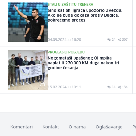
STALI U ZAŠTITU TRENERA
Sindikat bh. igrača upozorio Zvezdu:
Ako ne bude dokaza protiv Dudića,
pokrećemo proces
04.09.2024. u 16:20
24
307
PROGLASILI POBJEDU
Nogometaši ugašenog Olimpika
naplatili 270.000 KM duga nakon tri
godine čekanja
15.02.2024. u 10:11
14
134
m
Komentari
Kontakt
O nama
Oglašavanje
P