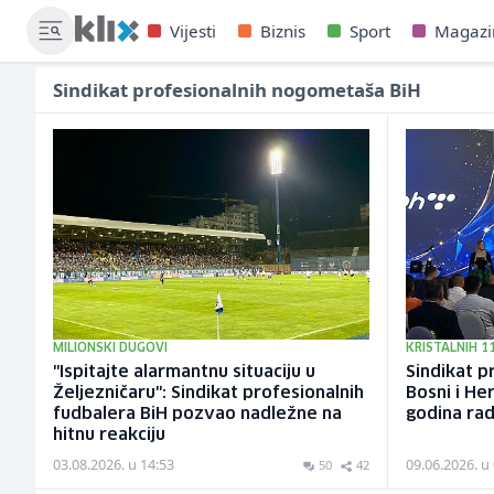
Vijesti
Biznis
Sport
Magazi
Sindikat profesionalnih nogometaša BiH
MILIONSKI DUGOVI
KRISTALNIH 1
"Ispitajte alarmantnu situaciju u
Sindikat p
Željezničaru": Sindikat profesionalnih
Bosni i He
fudbalera BiH pozvao nadležne na
godina ra
hitnu reakciju
03.08.2026. u 14:53
09.06.2026. u
50
42