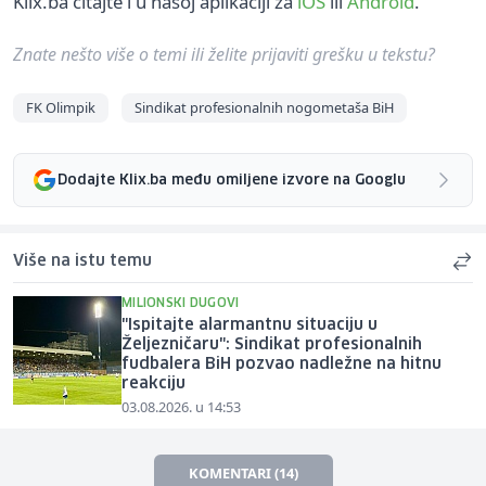
Klix.ba čitajte i u našoj aplikaciji za
iOS
ili
Android
.
Znate nešto više o temi ili želite prijaviti grešku u tekstu?
FK Olimpik
Sindikat profesionalnih nogometaša BiH
Dodajte Klix.ba među omiljene izvore na Googlu
Više na istu temu
MILIONSKI DUGOVI
"Ispitajte alarmantnu situaciju u
Željezničaru": Sindikat profesionalnih
fudbalera BiH pozvao nadležne na hitnu
reakciju
03.08.2026. u 14:53
KOMENTARI (14)