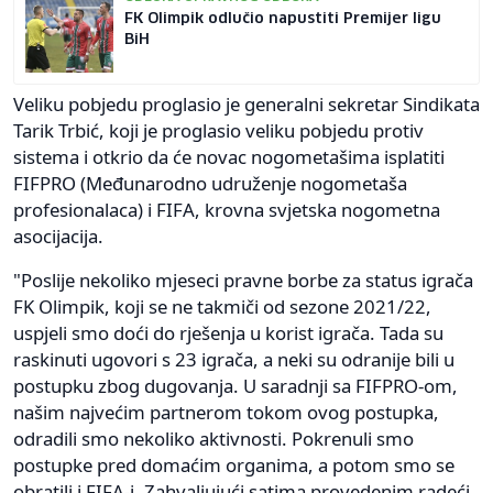
FK Olimpik odlučio napustiti Premijer ligu
BiH
Veliku pobjedu proglasio je generalni sekretar Sindikata
Tarik Trbić, koji je proglasio veliku pobjedu protiv
sistema i otkrio da će novac nogometašima isplatiti
FIFPRO (Međunarodno udruženje nogometaša
profesionalaca) i FIFA, krovna svjetska nogometna
asocijacija.
"Poslije nekoliko mjeseci pravne borbe za status igrača
FK Olimpik, koji se ne takmiči od sezone 2021/22,
uspjeli smo doći do rješenja u korist igrača. Tada su
raskinuti ugovori s 23 igrača, a neki su odranije bili u
postupku zbog dugovanja. U saradnji sa FIFPRO-om,
našim najvećim partnerom tokom ovog postupka,
odradili smo nekoliko aktivnosti. Pokrenuli smo
postupke pred domaćim organima, a potom smo se
obratili i FIFA-i. Zahvaljujući satima provedenim radeći