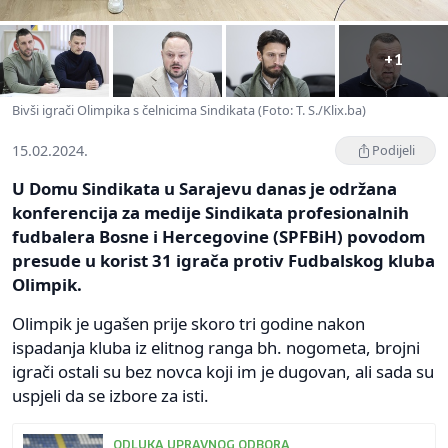
+1
Bivši igrači Olimpika s čelnicima Sindikata (Foto: T. S./Klix.ba)
15.02.2024.
Podijeli
U Domu Sindikata u Sarajevu danas je održana
konferencija za medije Sindikata profesionalnih
fudbalera Bosne i Hercegovine (SPFBiH) povodom
presude u korist 31 igrača protiv Fudbalskog kluba
Olimpik.
Olimpik je ugašen prije skoro tri godine nakon
ispadanja kluba iz elitnog ranga bh. nogometa, brojni
igrači ostali su bez novca koji im je dugovan, ali sada su
uspjeli da se izbore za isti.
ODLUKA UPRAVNOG ODBORA