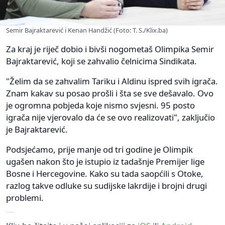
Semir Bajraktarević i Kenan Handžić (Foto: T. S./Klix.ba)
Za kraj je riječ dobio i bivši nogometaš Olimpika Semir
Bajraktarević, koji se zahvalio čelnicima Sindikata.
"Želim da se zahvalim Tariku i Aldinu ispred svih igrača.
Znam kakav su posao prošli i šta se sve dešavalo. Ovo
je ogromna pobjeda koje nismo svjesni. 95 posto
igrača nije vjerovalo da će se ovo realizovati", zaključio
je Bajraktarević.
Podsjećamo, prije manje od tri godine je Olimpik
ugašen nakon što je istupio iz tadašnje Premijer lige
Bosne i Hercegovine. Kako su tada saopćili s Otoke,
razlog takve odluke su sudijske lakrdije i brojni drugi
problemi.