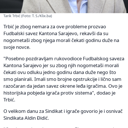
Tarik Trbić (Foto: T. S./Klix.ba)
Trbić je zbog nemara za ove probleme prozvao
Fudbalski savez Kantona Sarajevo, rekavši da su
nogometaši zbog njega morali čekati godinu duže na
svoje novce.
"Posebno pozdravljam rukovodioce Fudbalskog saveza
Kantona Sarajevo jer su zbog njih nogometaši morali
čekati ovu odluku jedno godinu dana duže nego što
smo planirali. Imali smo brojne opstrukcije i lično sam
razočaran da jedan savez okrene leđa igračima. Ovo je
historijska pobjeda igrača protiv sistema", dodao je
Trbić.
O velikom danu za Sindikat i igrače govorio je i osnivač
Sindikata Aldin Đidić.