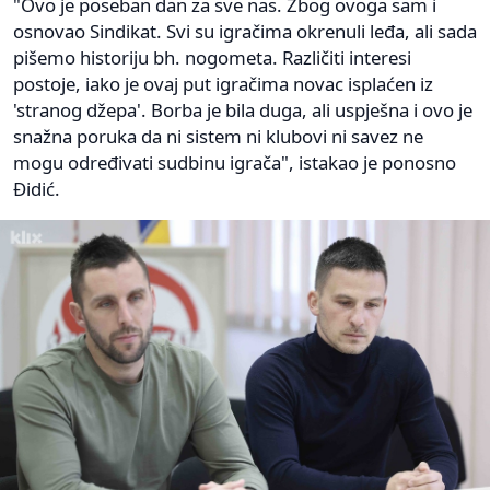
"Ovo je poseban dan za sve nas. Zbog ovoga sam i
osnovao Sindikat. Svi su igračima okrenuli leđa, ali sada
pišemo historiju bh. nogometa. Različiti interesi
postoje, iako je ovaj put igračima novac isplaćen iz
'stranog džepa'. Borba je bila duga, ali uspješna i ovo je
snažna poruka da ni sistem ni klubovi ni savez ne
mogu određivati sudbinu igrača", istakao je ponosno
Đidić.