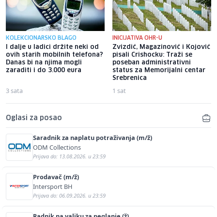
KOLEKCIONARSKO BLAGO
INICIJATIVA OHR-U
I dalje u ladici držite neki od
Zvizdić, Magazinović i Kojović
ovih starih mobilnih telefona?
pisali Crishocku: Traži se
Danas bi na njima mogli
poseban administrativni
zaraditi i do 3.000 eura
status za Memorijalni centar
Srebrenica
3 sata
1 sat
Oglasi za posao
Saradnik za naplatu potraživanja (m/ž)
ODM Collections
Prijava do: 13.08.2026. u 23:59
Prodavač (m/ž)
Intersport BH
Prijava do: 06.09.2026. u 23:59
Radnik na valjku za peglanje (ž)