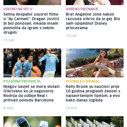
USKORO NA SFF-U
ISKRENO PRIZNANJE
Selma Alispahić ususret filmu
Brat Angeline Jolie nakon
o "Ay Carmeli": Dragan Jovičić
razvoda otkrio da je gej: Bio
bi bio ponosan; nikada nisam
sam opsjednut Disney
pomislila da igram s nekim
princezama
drugim
16 sati
15 sati
POZADINA PREOKRETA
POZIRALA U BIKINIJU
Njegov savjet se mora slušati:
Kelly Brook su naučnici prije
Otkriveno ko je nagovorio
10 godina proglasili ženom s
Rodrija da odbije Real i
najsavršenijim tijelom, a evo
prihvati ponudu Barcelone
kako danas izgleda
4 sata
16 min