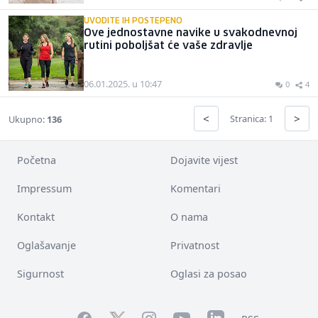
UVODITE IH POSTEPENO
Ove jednostavne navike u svakodnevnoj
rutini poboljšat će vaše zdravlje
06.01.2025. u 10:47
0
4
<
>
Stranica: 1
Ukupno:
136
Početna
Dojavite vijest
Impressum
Komentari
Kontakt
O nama
Oglašavanje
Privatnost
Sigurnost
Oglasi za posao
Facebook
YouTube
LinkedIn