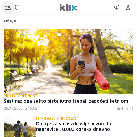
šetnja
BROJNE PREDNOSTI
Šest razloga zašto biste jutro trebali započeti šetnjom
26.07.2025. u 15:03
4
19
OTKRIVAJU STRUČNJACI
Da li je za vaše zdravlje nužno da
napravite 10.000 koraka dnevno