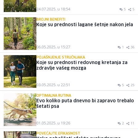
24.07.2025. u 18:54
5
5
BROJNI BENEFITI
Koje su prednosti lagane šetnje nakon jela
06.05.2025. u 15:27
1
36
POJAŠNJENJE STRUČNJAKA
Koje su prednosti redovnog kretanja za
zdravlje vašeg mozga
03.05.2025. u 22:51
5
25
OPTIMALNA RUTINA
Evo koliko puta dnevno bi zapravo trebalo
šetati psa
01.05.2025. u 19:26
2
11
POVEĆAJTE EFIKASNOST