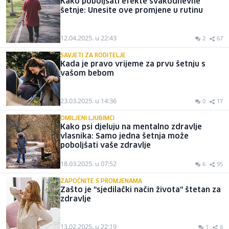
Kako poboljšati efekte svakodnevne
šetnje: Unesite ove promjene u rutinu
12.04.2025. u 22:43
2
67
SAVJETI ZA RODITELJE
Kada je pravo vrijeme za prvu šetnju s
vašom bebom
23.03.2025. u 14:36
0
17
OMILJENI LJUBIMCI
Kako psi djeluju na mentalno zdravlje
vlasnika: Samo jedna šetnja može
poboljšati vaše zdravlje
18.03.2025. u 07:52
6
95
ZAPOČNITE S PROMJENAMA
Zašto je "sjedilački način života" štetan za
zdravlje
13.02.2025. u 22:19
1
6