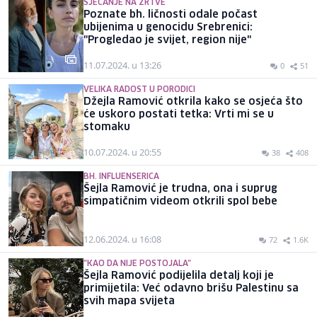
SJEĆANJE NA ŽRTVE
Poznate bh. ličnosti odale počast
ubijenima u genocidu Srebrenici:
"Progledao je svijet, region nije"
11.07.2024. u 13:26
0
51
VELIKA RADOST U PORODICI
Džejla Ramović otkrila kako se osjeća što
će uskoro postati tetka: Vrti mi se u
stomaku
10.07.2024. u 20:55
38
408
BH. INFLUENSERICA
Šejla Ramović je trudna, ona i suprug
simpatičnim videom otkrili spol bebe
12.06.2024. u 16:08
72
1.6K
"KAO DA NIJE POSTOJALA"
Šejla Ramović podijelila detalj koji je
primijetila: Već odavno brišu Palestinu sa
svih mapa svijeta