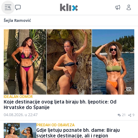
Šejla Ramović
IDEALAN ODMOR
Koje destinacije ovog ljeta biraju bh. ljepotice: Od
Hrvatske do Španije
04.08.2026. u 22:47
21
9
PREDAH OD OBAVEZA
Gdje ljetuju poznate bh. dame: Biraju
svjetske destinacije, ali i region