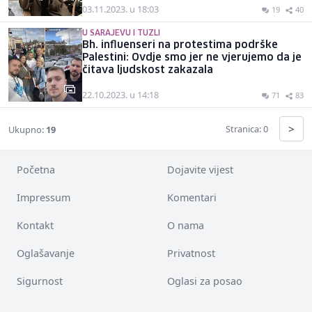
03.11.2023. u 18:03
19
40
U SARAJEVU I TUZLI
Bh. influenseri na protestima podrške
Palestini: Ovdje smo jer ne vjerujemo da je
čitava ljudskost zakazala
22.10.2023. u 14:18
71
83
>
Stranica: 0
Ukupno:
19
Početna
Dojavite vijest
Impressum
Komentari
Kontakt
O nama
Oglašavanje
Privatnost
Sigurnost
Oglasi za posao