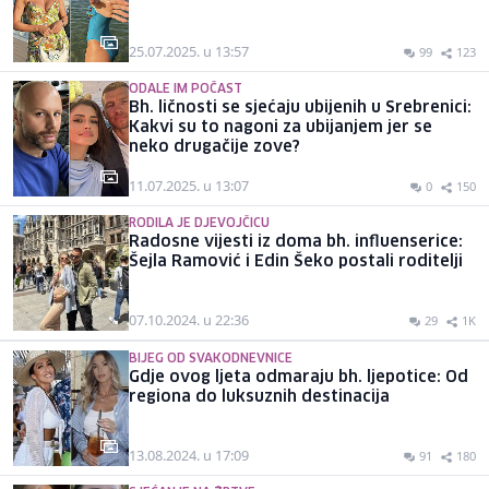
25.07.2025. u 13:57
99
123
ODALE IM POČAST
Bh. ličnosti se sjećaju ubijenih u Srebrenici:
Kakvi su to nagoni za ubijanjem jer se
neko drugačije zove?
11.07.2025. u 13:07
0
150
RODILA JE DJEVOJČICU
Radosne vijesti iz doma bh. influenserice:
Šejla Ramović i Edin Šeko postali roditelji
07.10.2024. u 22:36
29
1K
BIJEG OD SVAKODNEVNICE
Gdje ovog ljeta odmaraju bh. ljepotice: Od
regiona do luksuznih destinacija
13.08.2024. u 17:09
91
180