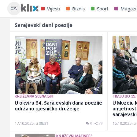
Vijesti
Biznis
Sport
Magazi
Sarajevski dani poezije
KNJIŽEVNA SCENA BIH
TRAJU DO 19
U okviru 64. Sarajevskih dana poezije
U Muzeju k
održano pjesničko druženje
umjetnosti
Sarajevski
17.10.2025. u 08:31
15.10.2025. u
0
79
"KNJIŽEVNI MATINEE"