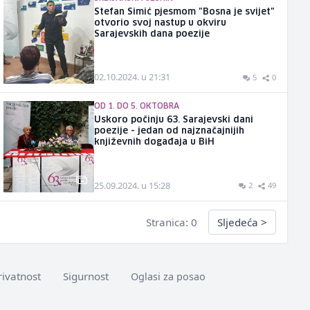
Stefan Simić pjesmom "Bosna je svijet"
otvorio svoj nastup u okviru
Sarajevskih dana poezije
02.10.2024. u 21:31
5
0
OD 1. DO 5. OKTOBRA
Uskoro počinju 63. Sarajevski dani
poezije - jedan od najznačajnijih
književnih događaja u BiH
25.09.2024. u 15:28
2
49
Stranica: 0
Sljedeća
>
rivatnost
Sigurnost
Oglasi za posao