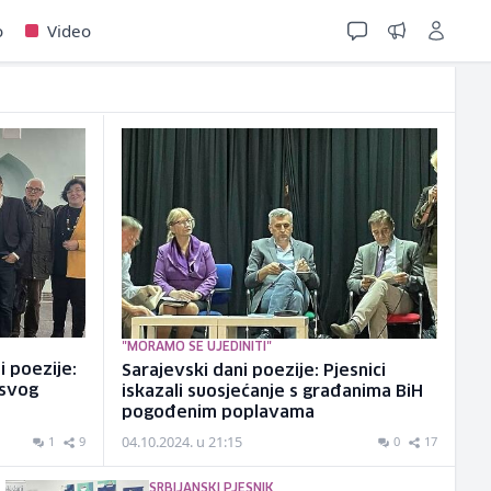
o
Video
"MORAMO SE UJEDINITI"
i poezije:
Sarajevski dani poezije: Pjesnici
 svog
iskazali suosjećanje s građanima BiH
pogođenim poplavama
04.10.2024. u 21:15
1
9
0
17
SRBIJANSKI PJESNIK