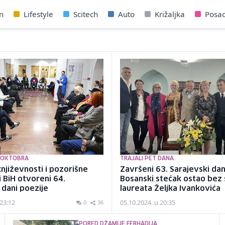
n
Lifestyle
Scitech
Auto
Križaljka
Posa
. OKTOBRA
TRAJALI PET DANA
njiževnosti i pozorišne
Završeni 63. Sarajevski dan
 BiH otvoreni 64.
Bosanski stećak ostao bez
 dani poezije
laureata Željka Ivankovića
 23:12
05.10.2024. u 20:35
0
36
PORED DŽAMIJE FERHADIJA