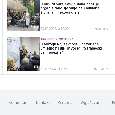
U okviru Sarajevskih dana poezije
organizirano sjećanje na Abdulaha
Sidrana i njegova djela
03.10.2024. u 10:00
0
0
TRAJE DO 5. OKTOBRA
U Muzeju književnosti i pozorišne
umjetnosti BiH otvoreni "Sarajevski
dani poezije"
01.10.2024. u 20:07
0
37
m
Komentari
Kontakt
O nama
Oglašavanje
P