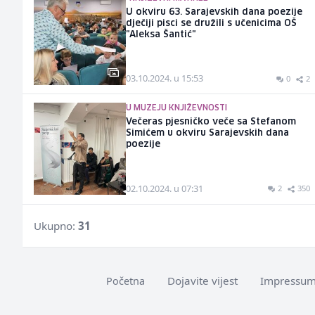
U okviru 63. Sarajevskih dana poezije
dječiji pisci se družili s učenicima OŠ
"Aleksa Šantić"
03.10.2024. u 15:53
0
2
U MUZEJU KNJIŽEVNOSTI
Večeras pjesničko veče sa Stefanom
Simićem u okviru Sarajevskih dana
poezije
02.10.2024. u 07:31
2
350
Ukupno:
31
Dojavite vijest
Impressu
Početna