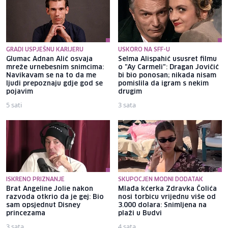
GRADI USPJEŠNU KARIJERU
USKORO NA SFF-U
Glumac Adnan Alić osvaja
Selma Alispahić ususret filmu
mreže urnebesnim snimcima:
o "Ay Carmeli": Dragan Jovičić
Navikavam se na to da me
bi bio ponosan; nikada nisam
ljudi prepoznaju gdje god se
pomislila da igram s nekim
pojavim
drugim
5 sati
3 sata
ISKRENO PRIZNANJE
SKUPOCJEN MODNI DODATAK
Brat Angeline Jolie nakon
Mlađa kćerka Zdravka Čolića
razvoda otkrio da je gej: Bio
nosi torbicu vrijednu više od
sam opsjednut Disney
3.000 dolara: Snimljena na
princezama
plaži u Budvi
3 sata
4 sata