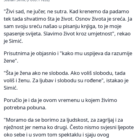
"Živi sad, ne jučer, ne sutra. Kad krenemo da padamo
tek tada shvatimo šta je život. Osnov života je sreća. Ja
sam svoju sreću našao u pisanju knjiga, to je moje
spasenje svijeta. Slavimo život kroz umjetnost", rekao
je Simić.
Prisutnima je objasnio i "kako mu uspijeva da razumije
žene".
"Šta je žena ako ne sloboda. Ako voliš slobodu, tada
voliš i ženu. Za ljubav i slobodu su rođene", istakao je
Simić.
Poručio je i da je ovom vremenu u kojem živimo
potrebna pobuna.
"Moramo da se borimo za ljudskost, za zagrljaj i za
nježnost jer nema ko drugi. Često nismo svjesni ljepote
oko sebe i u svom tom spektaklu i sjaju ovog