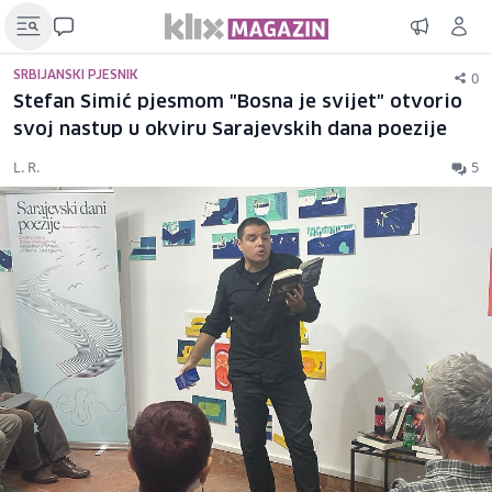
0
SRBIJANSKI PJESNIK
Stefan Simić pjesmom "Bosna je svijet" otvorio
svoj nastup u okviru Sarajevskih dana poezije
L. R.
5