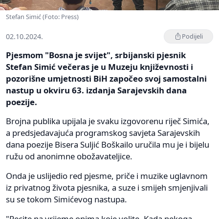
Stefan Simić (Foto: Press)
02.10.2024.
Podijeli
Pjesmom "Bosna je svijet", srbijanski pjesnik
Stefan Simić večeras je u Muzeju književnosti i
pozorišne umjetnosti BiH započeo svoj samostalni
nastup u okviru 63. izdanja Sarajevskih dana
poezije.
Brojna publika upijala je svaku izgovorenu riječ Simića,
a predsjedavajuća programskog savjeta Sarajevskih
dana poezije Bisera Suljić Boškailo uručila mu je i bijelu
ružu od anonimne obožavateljice.
Onda je uslijedio red pjesme, priče i muzike uglavnom
iz privatnog života pjesnika, a suze i smijeh smjenjivali
su se tokom Simićevog nastupa.
"Recite na vrijeme onima koje volite. Kada nekoga