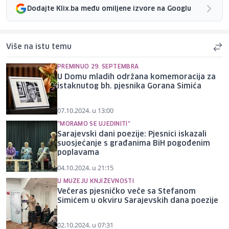
Dodajte Klix.ba među omiljene izvore na Googlu
Više na istu temu
PREMINUO 29. SEPTEMBRA
U Domu mladih održana komemoracija za
istaknutog bh. pjesnika Gorana Simića
07.10.2024. u 13:00
"MORAMO SE UJEDINITI"
Sarajevski dani poezije: Pjesnici iskazali
suosjećanje s građanima BiH pogođenim
poplavama
04.10.2024. u 21:15
U MUZEJU KNJIŽEVNOSTI
Večeras pjesničko veče sa Stefanom
Simićem u okviru Sarajevskih dana poezije
02.10.2024. u 07:31