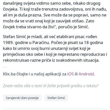
današnjeg svijeta vidimo samo sebe, nikako drugog
čovjeka. Ti koji traže trenutna zadovoljstva, oni ih nađu,
ali im je duša prazna. Sve može da se popravi, samo ne
može da se vrati onaj koji je zauvijek otišao. Zato
čovjek treba stvarno da živi", poručio je Simić.
Stefan Simić je mladi, ali već etablirani pisac rođen
1989. godine u Paraćinu. Počeo je pisati sa 18 godina
kako bi umirio svoj burni unutarnji svijet koji je
primjećivao oko sebe i koji je neprestano reproducirao i
rekonstruisao razne priče iz svakodnevnih situacija.
Klix.ba čitajte i u našoj aplikaciji za
iOS
ili
Android
.
Znate nešto više o temi ili želite prijaviti grešku u tekstu?
Sarajevski dani poezije
Stefan Simić