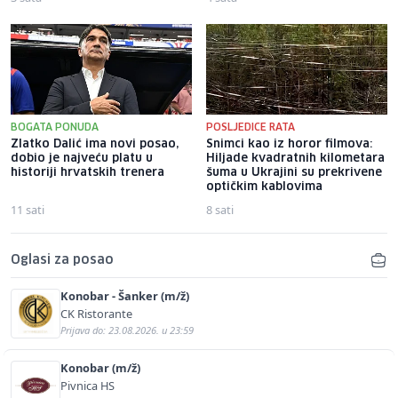
BOGATA PONUDA
POSLJEDICE RATA
Zlatko Dalić ima novi posao,
Snimci kao iz horor filmova:
dobio je najveću platu u
Hiljade kvadratnih kilometara
historiji hrvatskih trenera
šuma u Ukrajini su prekrivene
optičkim kablovima
11 sati
8 sati
Oglasi za posao
Konobar - Šanker (m/ž)
CK Ristorante
Prijava do: 23.08.2026. u 23:59
Konobar (m/ž)
Pivnica HS