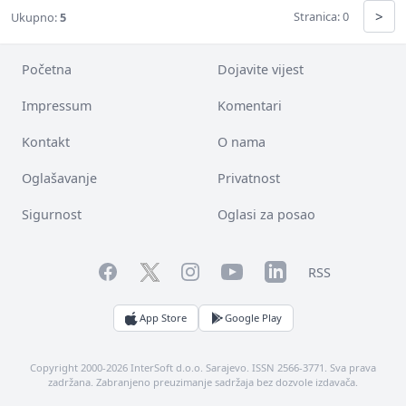
>
Stranica: 0
Ukupno:
5
Početna
Dojavite vijest
Impressum
Komentari
Kontakt
O nama
Oglašavanje
Privatnost
Sigurnost
Oglasi za posao
Facebook
YouTube
LinkedIn
Twitter
Instagram
RSS
App Store
Google Play
Copyright 2000-2026 InterSoft d.o.o. Sarajevo. ISSN 2566-3771. Sva prava
zadržana. Zabranjeno preuzimanje sadržaja bez dozvole izdavača.