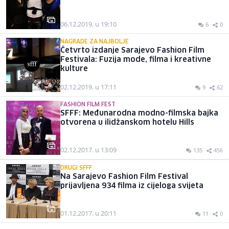
06.12.2019. u 19:10
6
0
NAGRADE ZA NAJBOLJE
Četvrto izdanje Sarajevo Fashion Film
Festivala: Fuzija mode, filma i kreativne
kulture
02.12.2019. u 17:11
9
62
FASHION FILM FEST
SFFF: Međunarodna modno-filmska bajka
otvorena u ilidžanskom hotelu Hills
02.12.2017. u 13:09
135
456
DRUGI SFFF
Na Sarajevo Fashion Film Festival
prijavljena 934 filma iz cijeloga svijeta
01.12.2017. u 20:11
11
0