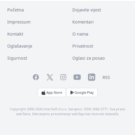
Početna
Dojavite vijest
Impressum
Komentari
Kontakt
O nama
Oglašavanje
Privatnost
Sigurnost
Oglasi za posao
Facebook
YouTube
LinkedIn
Twitter
Instagram
RSS
App Store
Google Play
Copyright 2000-2026 InterSoft d.o.o. Sarajevo. ISSN 2566-3771. Sva prava
zadržana. Zabranjeno preuzimanje sadržaja bez dozvole izdavača.