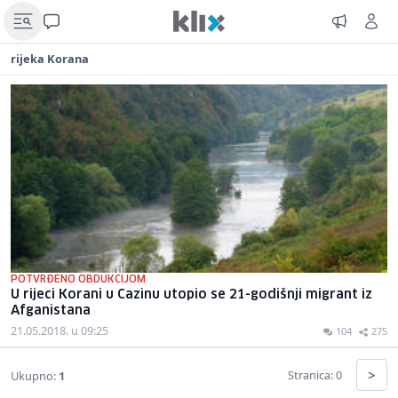
rijeka Korana
POTVRĐENO OBDUKCIJOM
U rijeci Korani u Cazinu utopio se 21-godišnji migrant iz
Afganistana
21.05.2018. u 09:25
104
275
>
Stranica: 0
Ukupno:
1