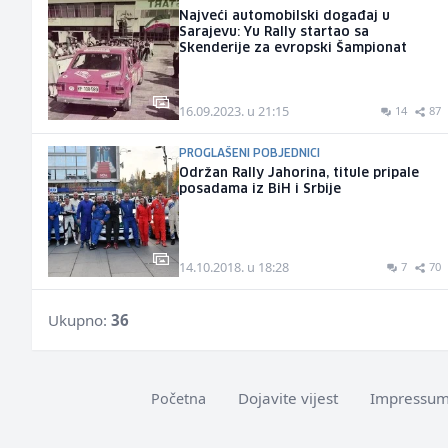
Najveći automobilski događaj u
Sarajevu: Yu Rally startao sa
Skenderije za evropski Šampionat
16.09.2023. u 21:15
14
87
PROGLAŠENI POBJEDNICI
Održan Rally Jahorina, titule pripale
posadama iz BiH i Srbije
14.10.2018. u 18:28
7
70
Ukupno:
36
Dojavite vijest
Impressu
Početna