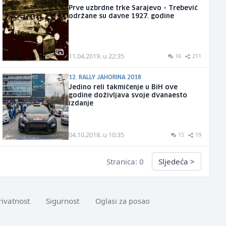
Prve uzbrdne trke Sarajevo - Trebević
održane su davne 1927. godine
11.04.2019. u 22:35
16
211
12. RALLY JAHORINA 2018
Jedino reli takmičenje u BiH ove
godine doživljava svoje dvanaesto
izdanje
04.10.2018. u 10:35
15
19
Stranica: 0
Sljedeća
>
rivatnost
Sigurnost
Oglasi za posao