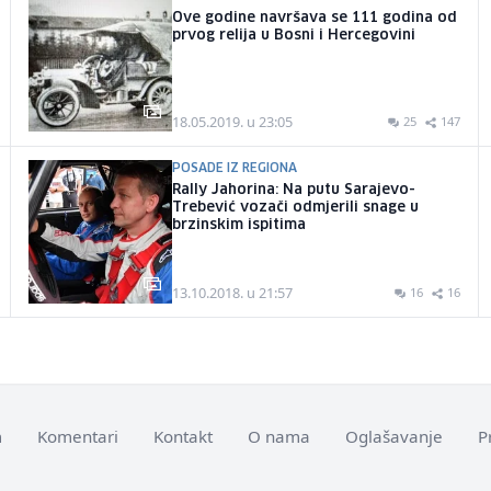
Ove godine navršava se 111 godina od
prvog relija u Bosni i Hercegovini
18.05.2019. u 23:05
25
147
POSADE IZ REGIONA
Rally Jahorina: Na putu Sarajevo-
Trebević vozači odmjerili snage u
brzinskim ispitima
13.10.2018. u 21:57
16
16
m
Komentari
Kontakt
O nama
Oglašavanje
P