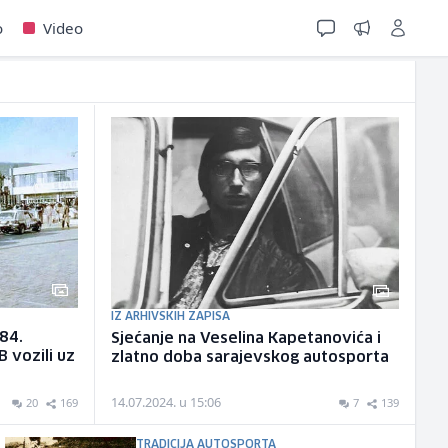
o
Video
IZ ARHIVSKIH ZAPISA
984.
Sjećanje na Veselina Kapetanovića i
B vozili uz
zlatno doba sarajevskog autosporta
14.07.2024. u 15:06
20
169
7
139
TRADICIJA AUTOSPORTA