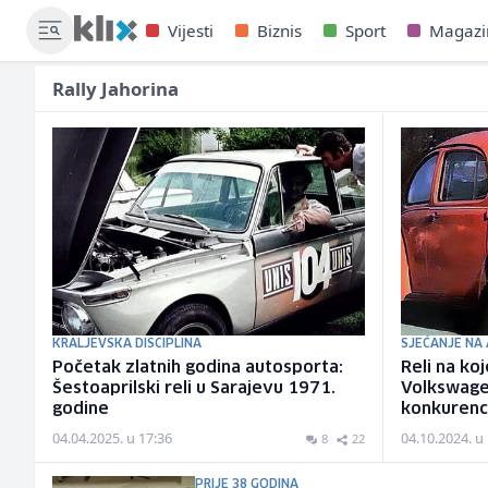
Vijesti
Biznis
Sport
Magazi
Rally Jahorina
KRALJEVSKA DISCIPLINA
SJEĆANJE NA
Početak zlatnih godina autosporta:
Reli na ko
Šestoaprilski reli u Sarajevu 1971.
Volkswag
godine
konkurenc
04.04.2025. u 17:36
04.10.2024. u
8
22
PRIJE 38 GODINA