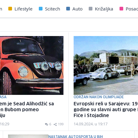
n
Lifestyle
Scitech
Auto
Križaljka
Posa
 ASA
ODRŽAN NAKON OLIMPIJADE
jem je Sead Alihodžić sa
Evropski reli u Sarajevu: 1
en Bubom pomeo
godine su slavni auti grupe 
iju
Fiće i Stojadine
 16:29
14.09.2024. u 19:17
6
199
NASTANAK AUTOSPORTA U BIH