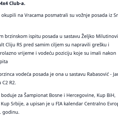
 4x4 Club-a.
e okupili na Vracama posmatrali su vožnje posada iz Sr
brzinskom ispitu posada u sastavu Željko Milutinovi
lt Cliju RS pred samim ciljem su napravili grešku i
prolazno vrijeme i vodeću poziciju koje su imali nakon
pita
rzinca vodeća posada je ona u sastavu Rabasović - Jan
u C2 R2.
se boduje za Šampionat Bosne i Hercegovine, Kup BiH,
 Kup Srbije, a upisan je u FIA kalendar Centralno Evr
. godinu.