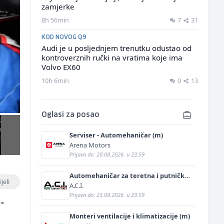
zamjerke
8h 56min
7
31
KOD NOVOG Q9
Audi je u posljednjem trenutku odustao od
kontroverznih ručki na vratima koje ima
Volvo EX60
10h 6min
0
13
Oglasi za posao
Serviser - Automehaničar (m)
Arena Motors
Prijava do: 20.08.2026. u 23:59
Automehaničar za teretna i putnička
jeli
vozila (m/ž)
A.C.I.
Prijava do: 23.08.2026. u 23:59
-
Monteri ventilacije i klimatizacije (m)