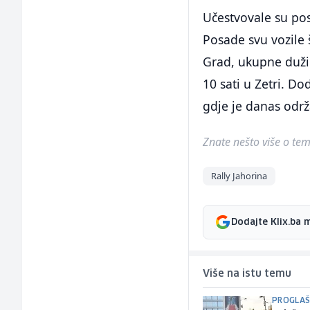
Učestvovale su pos
Posade svu vozile š
Grad, ukupne dužin
10 sati u Zetri. Do
gdje je danas održ
Znate nešto više o temi 
Rally Jahorina
Dodajte Klix.ba 
Više na istu temu
PROGLAŠ