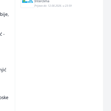
Interclima
Prijava do: 12.08.2026. u 23:59
bije,
ć -
jić
opske