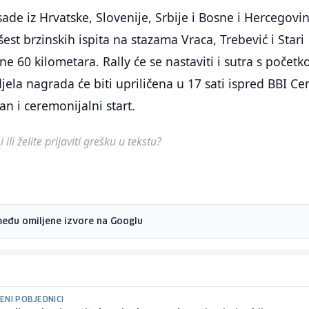
ade iz Hrvatske, Slovenije, Srbije i Bosne i Hercegovin
est brzinskih ispita na stazama Vraca, Trebević i Stari
e 60 kilometara. Rally će se nastaviti i sutra s počet
djela nagrada će biti upriličena u 17 sati ispred BBI Ce
an i ceremonijalni start.
ili želite prijaviti grešku u tekstu?
među omiljene izvore na Googlu
ENI POBJEDNICI