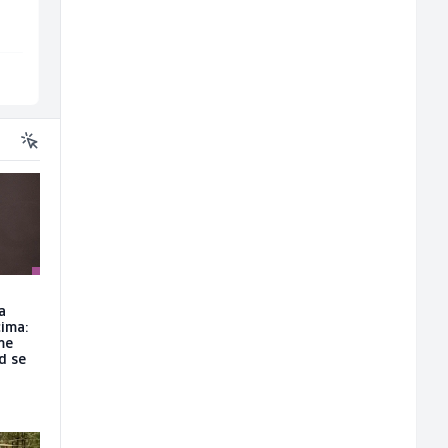
Embers Call Center & Marketing
Servicepoint
Više lokacija
Sarajevo
a
ima:
me
d se