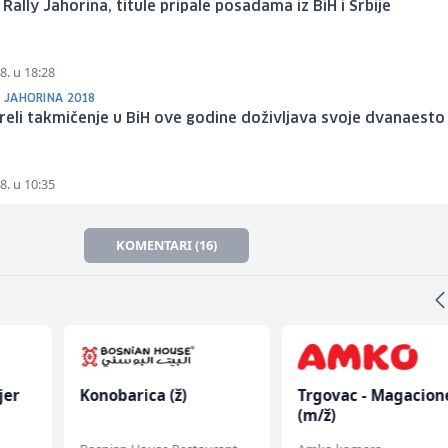
Rally Jahorina, titule pripale posadama iz BiH i Srbije
8. u 18:28
Y JAHORINA 2018
reli takmičenje u BiH ove godine doživljava svoje dvanaesto
8. u 10:35
KOMENTARI (16)
jer
Konobarica (ž)
Trgovac - Magacion
(m/ž)