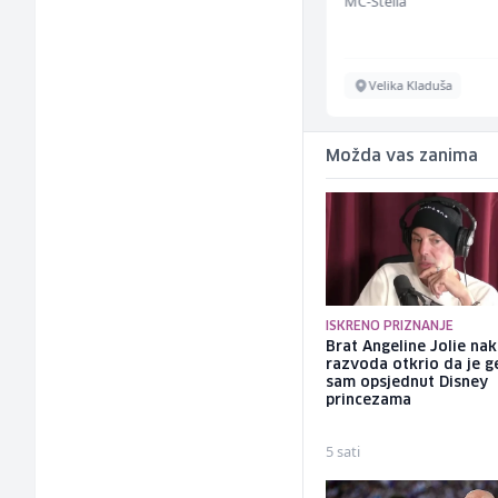
Bosnian House Restaurant
MC-Stella
Inostranstvo
Velika Kladuša
Možda vas zanima
ISKRENO PRIZNANJE
Brat Angeline Jolie na
razvoda otkrio da je ge
sam opsjednut Disney
princezama
5 sati