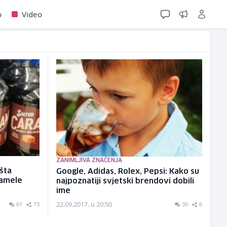
o
Video
ZANIMLJIVA ZNAČENJA
ušta
Google, Adidas, Rolex, Pepsi: Kako su
ramele
najpoznatiji svjetski brendovi dobili
ime
22.09.2017. u 20:50
61
73
30
6