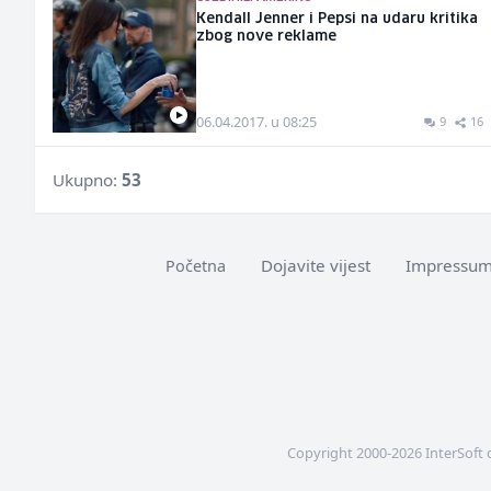
Kendall Jenner i Pepsi na udaru kritika
zbog nove reklame
06.04.2017. u 08:25
9
16
Ukupno:
53
Dojavite vijest
Impressu
Početna
Copyright 2000-2026 InterSoft 