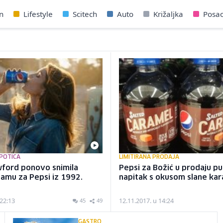
n
Lifestyle
Scitech
Auto
Križaljka
Posa
POTICA
LIMITIRANA PRODAJA
wford ponovo snimila
Pepsi za Božić u prodaju p
lamu za Pepsi iz 1992.
napitak s okusom slane ka
 22:13
12.11.2017. u 14:24
45
49
GASTRO