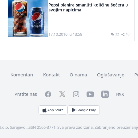
Pepsi planira smanjiti količinu šećera u
svojim napicima
17.10.2016. u 13:58
32
10
m
Komentari
Kontakt
O nama
Oglašavanje
P
Facebook
YouTube
LinkedIn
Twitter
Instagram
RSS
Pratite nas
App Store
Google Play
d.o.o. Sarajevo. ISSN 2566-3771. Sva prava zadržana. Zabranjeno preuzimanje