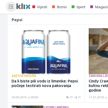
Vijesti
Biznis
Sport
Magazi
Pepsi
ZAŠTITA OKOLIŠA
ZANOSNA LJE
Da li biste pili vodu iz limenke: Pepsi
Cindy Cra
počinje testirati nova pakovanja
kultnu rek
godine
29.06.2019. u 09:06
11.01.2018. u
33
31
UJEDINILI AMERIKU