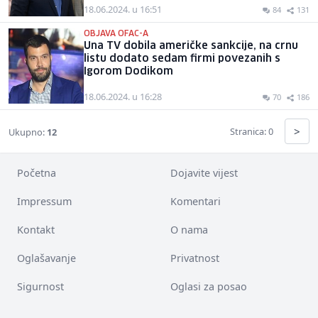
18.06.2024. u 16:51
84
131
OBJAVA OFAC-A
Una TV dobila američke sankcije, na crnu
listu dodato sedam firmi povezanih s
Igorom Dodikom
18.06.2024. u 16:28
70
186
>
Stranica: 0
Ukupno:
12
Početna
Dojavite vijest
Impressum
Komentari
Kontakt
O nama
Oglašavanje
Privatnost
Sigurnost
Oglasi za posao