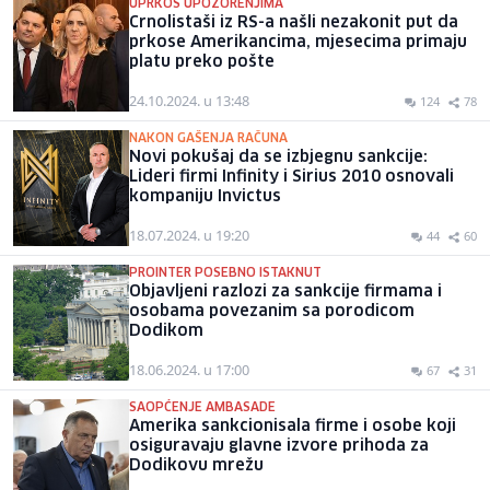
UPRKOS UPOZORENJIMA
Crnolistaši iz RS-a našli nezakonit put da
prkose Amerikancima, mjesecima primaju
platu preko pošte
24.10.2024. u 13:48
124
78
NAKON GAŠENJA RAČUNA
Novi pokušaj da se izbjegnu sankcije:
Lideri firmi Infinity i Sirius 2010 osnovali
kompaniju Invictus
18.07.2024. u 19:20
44
60
PROINTER POSEBNO ISTAKNUT
Objavljeni razlozi za sankcije firmama i
osobama povezanim sa porodicom
Dodikom
18.06.2024. u 17:00
67
31
SAOPĆENJE AMBASADE
Amerika sankcionisala firme i osobe koji
osiguravaju glavne izvore prihoda za
Dodikovu mrežu