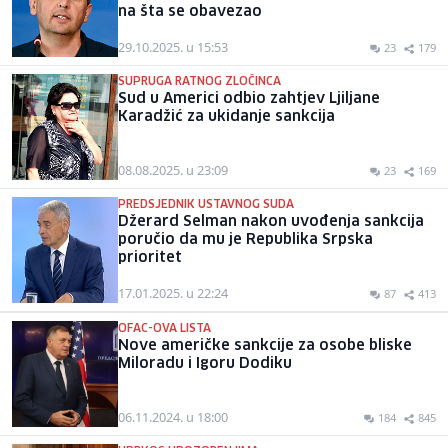
na šta se obavezao
29.10.2025. u 15:53
23
179
SUPRUGA RATNOG ZLOČINCA
Sud u Americi odbio zahtjev Ljiljane
Karadžić za ukidanje sankcija
08.08.2025. u 23:09
23
169
PREDSJEDNIK USTAVNOG SUDA
Džerard Selman nakon uvođenja sankcija
poručio da mu je Republika Srpska
prioritet
17.01.2025. u 22:24
87
413
OFAC-OVA LISTA
Nove američke sankcije za osobe bliske
Miloradu i Igoru Dodiku
06.11.2024. u 18:00
184
845