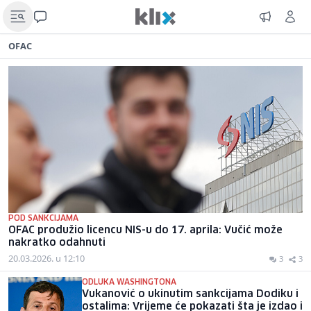
OFAC
POD SANKCIJAMA
OFAC produžio licencu NIS-u do 17. aprila: Vučić može
nakratko odahnuti
20.03.2026. u 12:10
3
3
ODLUKA WASHINGTONA
Vukanović o ukinutim sankcijama Dodiku i
ostalima: Vrijeme će pokazati šta je izdao i