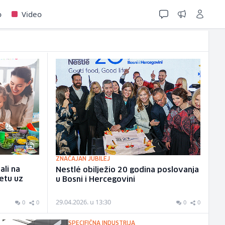
o
Video
ZNAČAJAN JUBILEJ
ali na
Nestlé obilježio 20 godina poslovanja
etu uz
u Bosni i Hercegovini
29.04.2026. u 13:30
0
0
0
0
SPECIFIČNA INDUSTRIJA