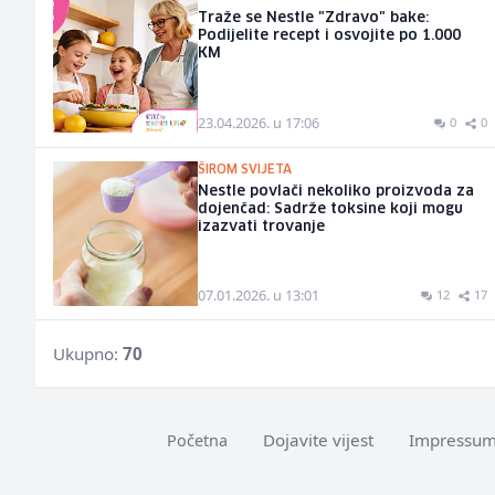
Traže se Nestle "Zdravo" bake:
Podijelite recept i osvojite po 1.000
KM
23.04.2026. u 17:06
0
0
ŠIROM SVIJETA
Nestle povlači nekoliko proizvoda za
dojenčad: Sadrže toksine koji mogu
izazvati trovanje
07.01.2026. u 13:01
12
17
Ukupno:
70
Dojavite vijest
Impressu
Početna