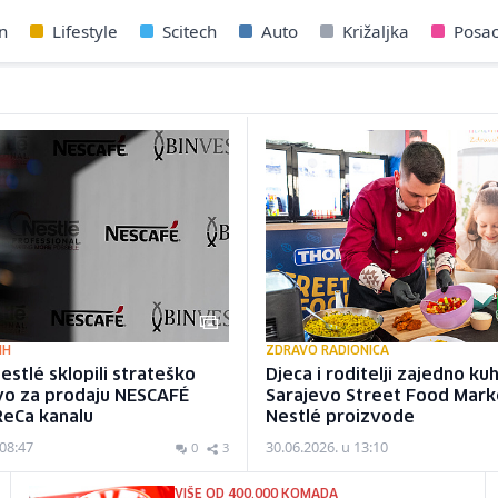
n
Lifestyle
Scitech
Auto
Križaljka
Posa
IH
ZDRAVO RADIONICA
Nestlé sklopili strateško
Djeca i roditelji zajedno kuh
vo za prodaju NESCAFÉ
Sarajevo Street Food Mark
ReCa kanalu
Nestlé proizvode
 08:47
30.06.2026. u 13:10
0
3
VIŠE OD 400.000 KOMADA