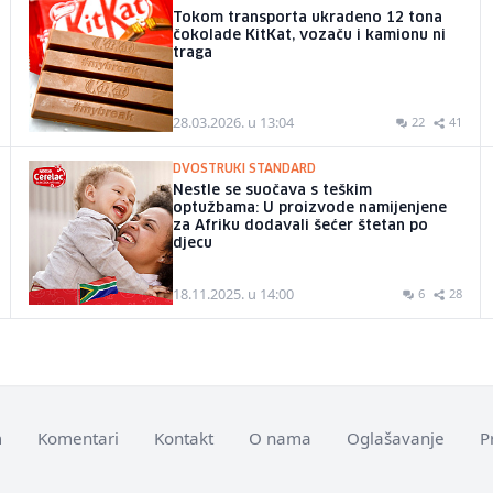
Tokom transporta ukradeno 12 tona
čokolade KitKat, vozaču i kamionu ni
traga
28.03.2026. u 13:04
22
41
DVOSTRUKI STANDARD
Nestle se suočava s teškim
optužbama: U proizvode namijenjene
za Afriku dodavali šećer štetan po
djecu
18.11.2025. u 14:00
6
28
m
Komentari
Kontakt
O nama
Oglašavanje
P