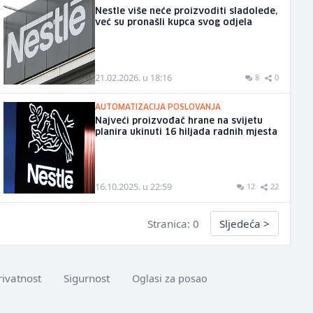
Nestle više neće proizvoditi sladolede,
već su pronašli kupca svog odjela
21.02.2026. u 18:16
8
0
AUTOMATIZACIJA POSLOVANJA
Najveći proizvođač hrane na svijetu
planira ukinuti 16 hiljada radnih mjesta
16.10.2025. u 22:59
12
22
Stranica: 0
Sljedeća
>
rivatnost
Sigurnost
Oglasi za posao