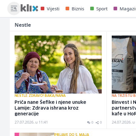
Vijesti
Biznis
Sport
Magazi
Nestle
NESTLÉ ZDRAVO! BAKA/NANA
NA TRŽIŠTU B
Priča nane Šefike i njene unuke
Binvest i 
Lamije: Zdrava ishrana kroz
partnerst
generacije
kafe u Ho
27.07.2026. u 11:41
24.07.2026. u
0
0
PRIJAVE DO 5. MAJA