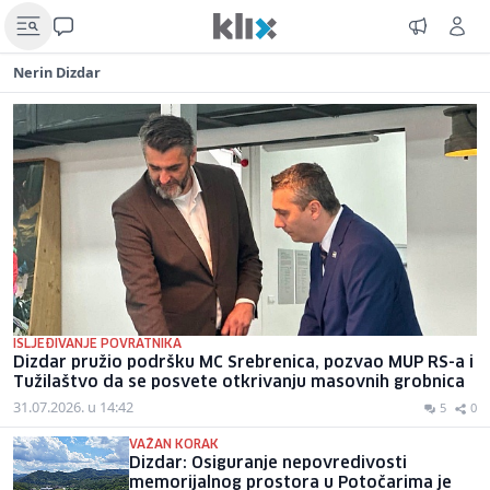
Nerin Dizdar
ISLJEĐIVANJE POVRATNIKA
Dizdar pružio podršku MC Srebrenica, pozvao MUP RS-a i
Tužilaštvo da se posvete otkrivanju masovnih grobnica
31.07.2026. u 14:42
5
0
VAŽAN KORAK
Dizdar: Osiguranje nepovredivosti
memorijalnog prostora u Potočarima je