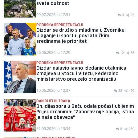
sveta dužnost
09.07.2026. u 17:51
4
26
PODRŠKA REPREZENTACIJI
Dizdar se družio s mladima u Zvorniku:
Ulaganje u sport u povratničkim
sredinama je prioritet
26.06.2026. u 17:29
12
53
PODRŠKA REPREZENTACIJI
Dizdar najavio javno gledanje utakmica
Zmajeva u Stocu i Vitezu, Federalno
ministarstvo preuzelo organizaciju
10.06.2026. u 12:37
38
490
DAN BIJELIH TRAKA
Bh. dijaspora u Beču odala počast ubijenim
Prijedorčanima: "Zaborav nije opcija, istina
je naša obaveza"
31.05.2026. u 13:34
8
280