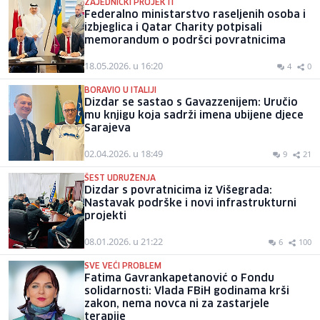
ZAJEDNIČKI PROJEKTI
Federalno ministarstvo raseljenih osoba i
izbjeglica i Qatar Charity potpisali
memorandum o podršci povratnicima
18.05.2026. u 16:20
4
0
BORAVIO U ITALIJI
Dizdar se sastao s Gavazzenijem: Uručio
mu knjigu koja sadrži imena ubijene djece
Sarajeva
02.04.2026. u 18:49
9
21
ŠEST UDRUŽENJA
Dizdar s povratnicima iz Višegrada:
Nastavak podrške i novi infrastrukturni
projekti
08.01.2026. u 21:22
6
100
SVE VEĆI PROBLEM
Fatima Gavrankapetanović o Fondu
solidarnosti: Vlada FBiH godinama krši
zakon, nema novca ni za zastarjele
terapije