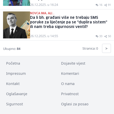
26.12.2025. u 16:24
16
91
NOVCA IMA, ALI...
Da li bh. građani više ne trebaju SMS
poruke za liječenje pa se "duplira sistem"
ili nam treba sigurnosni ventil?
26.12.2025. u 14:55
33
50
>
Stranica: 0
Ukupno:
84
Početna
Dojavite vijest
Impressum
Komentari
Kontakt
O nama
Oglašavanje
Privatnost
Sigurnost
Oglasi za posao