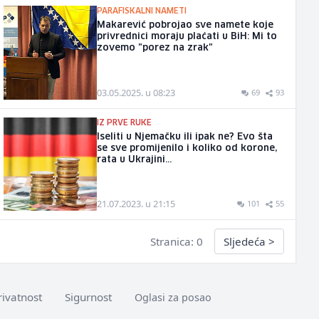
PARAFISKALNI NAMETI
Makarević pobrojao sve namete koje
privrednici moraju plaćati u BiH: Mi to
zovemo "porez na zrak"
03.05.2025. u 08:23
69
93
IZ PRVE RUKE
Iseliti u Njemačku ili ipak ne? Evo šta
se sve promijenilo i koliko od korone,
rata u Ukrajini...
21.07.2023. u 21:15
101
55
Stranica: 0
Sljedeća
>
rivatnost
Sigurnost
Oglasi za posao