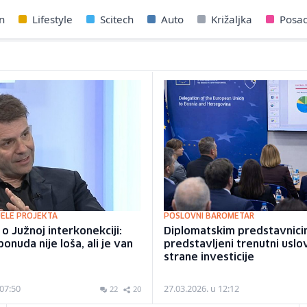
n
Lifestyle
Scitech
Auto
Križaljka
Posa
JELE PROJEKTA
POSLOVNI BAROMETAR
o Južnoj interkonekciji:
Diplomatskim predstavnici
onuda nije loša, ali je van
predstavljeni trenutni uslo
strane investicije
 07:50
27.03.2026. u 12:12
22
20