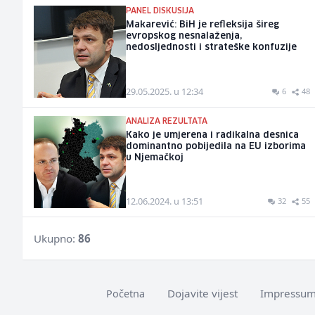
PANEL DISKUSIJA
Makarević: BiH je refleksija šireg
evropskog nesnalaženja,
nedosljednosti i strateške konfuzije
29.05.2025. u 12:34
6
48
ANALIZA REZULTATA
Kako je umjerena i radikalna desnica
dominantno pobijedila na EU izborima
u Njemačkoj
12.06.2024. u 13:51
32
55
Ukupno:
86
Dojavite vijest
Impressu
Početna