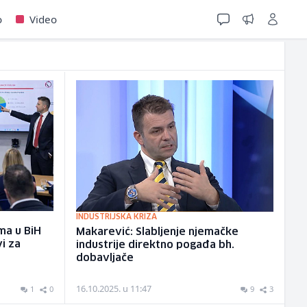
o
Video
INDUSTRIJSKA KRIZA
ma u BiH
Makarević: Slabljenje njemačke
vi za
industrije direktno pogađa bh.
dobavljače
16.10.2025. u 11:47
1
0
9
3