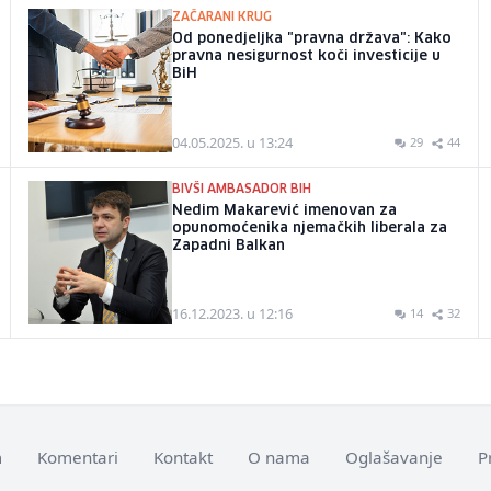
ZAČARANI KRUG
Od ponedjeljka "pravna država": Kako
pravna nesigurnost koči investicije u
BiH
04.05.2025. u 13:24
29
44
BIVŠI AMBASADOR BIH
Nedim Makarević imenovan za
opunomoćenika njemačkih liberala za
Zapadni Balkan
16.12.2023. u 12:16
14
32
m
Komentari
Kontakt
O nama
Oglašavanje
P