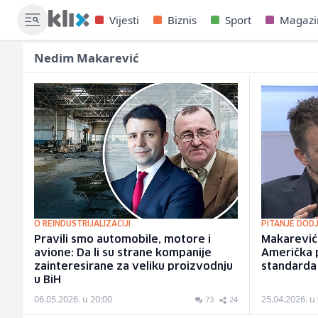
Vijesti
Biznis
Sport
Magazi
Nedim Makarević
O REINDUSTRIJALIZACIJI
PITANJE DOD
Pravili smo automobile, motore i
Makarević 
avione: Da li su strane kompanije
Američka p
zainteresirane za veliku proizvodnju
standarda
u BiH
06.05.2026. u 20:00
25.04.2026. u
73
24