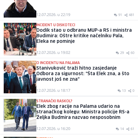
12.07.2026. u 22:19
91
481
INCIDENT U DISKOTECI
Dodik stao u odbranu MUP-a RS i ministra
Budimira: Oštre kritike načelniku Pala,
Eleka ne pominje
12.07.2026. u 19:02
29
60
O INCIDENTU NA PALAMA
Stanivuković traži hitno zasjedanje
Odbora za sigurnost: "Šta Elek zna, a što
javnost još ne zna"
12.07.2026. u 18:17
13
0
STRANAČKI RASKOL?
Elek zbog racije na Palama udario na
stranačkog kolegu: Ministra policije RS-a
Željka Budmira nazvao nesposobnim
12.07.2026. u 16:20
14
61