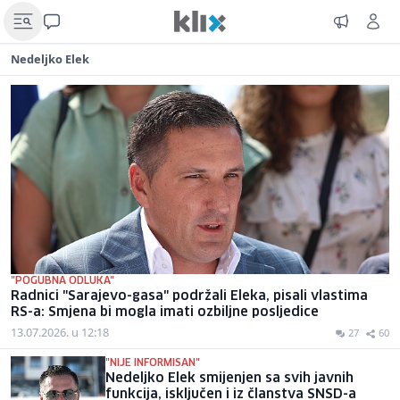
Nedeljko Elek
"POGUBNA ODLUKA"
Radnici "Sarajevo-gasa" podržali Eleka, pisali vlastima
RS-a: Smjena bi mogla imati ozbiljne posljedice
13.07.2026. u 12:18
27
60
"NIJE INFORMISAN"
Nedeljko Elek smijenjen sa svih javnih
funkcija, isključen i iz članstva SNSD-a