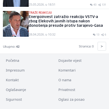
25.05.2026. u 18:51
43
131
TRAŽE REAKCIJU
Energoinvest zatražio reakciju VSTV-a
zbog Elekovih javnih istupa nakon
donošenja presude protiv Sarajevo-Gasa
28.04.2026. u 10:32
13
6
>
Stranica: 0
Ukupno:
42
Početna
Dojavite vijest
Impressum
Komentari
Kontakt
O nama
Oglašavanje
Privatnost
Sigurnost
Oglasi za posao