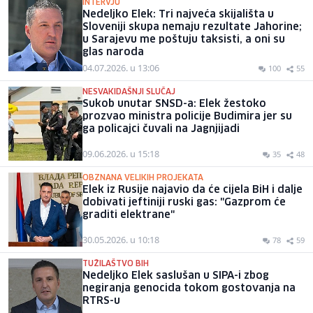
INTERVJU
Nedeljko Elek: Tri najveća skijališta u
Sloveniji skupa nemaju rezultate Jahorine;
u Sarajevu me poštuju taksisti, a oni su
glas naroda
04.07.2026. u 13:06
100
55
NESVAKIDAŠNJI SLUČAJ
Sukob unutar SNSD-a: Elek žestoko
prozvao ministra policije Budimira jer su
ga policajci čuvali na Jagnjijadi
09.06.2026. u 15:18
35
48
OBZNANA VELIKIH PROJEKATA
Elek iz Rusije najavio da će cijela BiH i dalje
dobivati jeftiniji ruski gas: "Gazprom će
graditi elektrane"
30.05.2026. u 10:18
78
59
TUŽILAŠTVO BIH
Nedeljko Elek saslušan u SIPA-i zbog
negiranja genocida tokom gostovanja na
RTRS-u