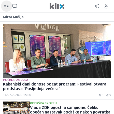
Mirza Mušija
POČINJE 24. JULA
Kakanjski dani donose bogat program: Festival otvara
predstava "Posljednja večera"
16.07.2026. u 15:20
1
9
PODRŠKA SPORTU
Vlada ZDK ugostila šampione: Čeliku
obećan nastavak podrške nakon povratka