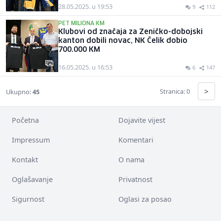
28.05.2025. u 19:53
9
112
PET MILIONA KM
Klubovi od značaja za Zeničko-dobojski
kanton dobili novac, NK Čelik dobio
700.000 KM
16.05.2025. u 16:53
6
147
>
Stranica: 0
Ukupno:
45
Početna
Dojavite vijest
Impressum
Komentari
Kontakt
O nama
Oglašavanje
Privatnost
Sigurnost
Oglasi za posao