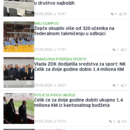
u društvo najboljih
03.06.2026. u 16:41
4
58
MALI OLIMPIJCI
Žepče okupilo više od 320 učenika na
federalnom takmičenju u odbojci
07.05.2026. u 17:31
1
0
FINANSIJSKA PODRŠKA SPORTU
Vlada ZDK dodijelila sredstva za sport: NK
Čelik za dvije godine dobio 1,4 miliona KM
03.04.2026. u 18:27
1
0
POSJETA PIVIĆA I MUŠIJE
Čelik će za dvije godine dobiti ukupno 1,4
miliona KM iz kantonalnog budžeta
10.02.2026. u 15:15
3
224