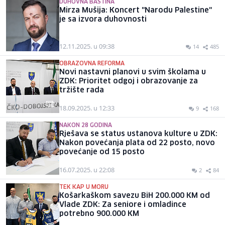
DUHOVNA BAŠTINA
Mirza Mušija: Koncert "Narodu Palestine"
je sa izvora duhovnosti
12.11.2025. u 09:38
14
485
OBRAZOVNA REFORMA
Novi nastavni planovi u svim školama u
ZDK: Prioritet odgoj i obrazovanje za
tržište rada
18.09.2025. u 12:33
9
168
NAKON 28 GODINA
Rješava se status ustanova kulture u ZDK:
Nakon povećanja plata od 22 posto, novo
povećanje od 15 posto
16.07.2025. u 22:08
2
84
TEK KAP U MORU
Košarkaškom savezu BiH 200.000 KM od
Vlade ZDK: Za seniore i omladince
potrebno 900.000 KM