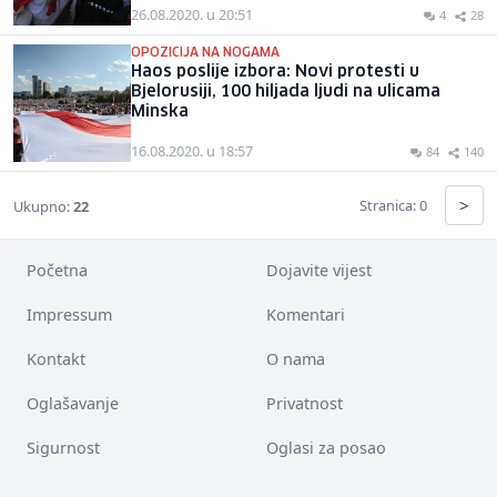
26.08.2020. u 20:51
4
28
OPOZICIJA NA NOGAMA
Haos poslije izbora: Novi protesti u
Bjelorusiji, 100 hiljada ljudi na ulicama
Minska
16.08.2020. u 18:57
84
140
>
Stranica: 0
Ukupno:
22
Početna
Dojavite vijest
Impressum
Komentari
Kontakt
O nama
Oglašavanje
Privatnost
Sigurnost
Oglasi za posao