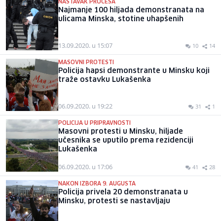
NASTAVAK PROCESA
Najmanje 100 hiljada demonstranata na
ulicama Minska, stotine uhapšenih
13.09.2020. u 15:07
10
14
MASOVNI PROTESTI
Policija hapsi demonstrante u Minsku koji
traže ostavku Lukašenka
06.09.2020. u 19:22
31
1
POLICIJA U PRIPRAVNOSTI
Masovni protesti u Minsku, hiljade
učesnika se uputilo prema rezidenciji
Lukašenka
06.09.2020. u 17:06
41
28
NAKON IZBORA 9. AUGUSTA
Policija privela 20 demonstranata u
Minsku, protesti se nastavljaju