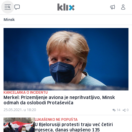
Minsk
KANCELARKA O INCIDENTU
Merkel: Prizemljenje aviona je neprihvatljivo, Minsk
odmah da oslobodi Protaševiča
25.05.2021. u 18:20
14
0
LUKAŠENKO NE POPUŠTA
U Bjelorusiji protesti traju već četiri
mjeseca, danas uhapšeno 135