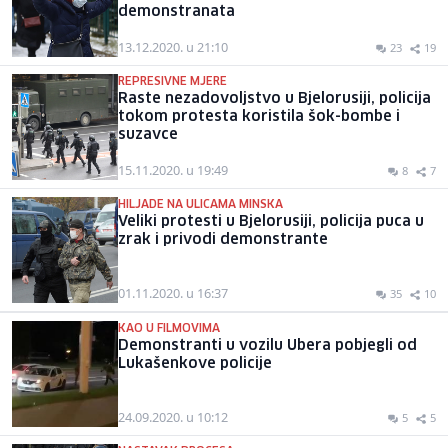
demonstranata
13.12.2020. u 21:10
23
19
REPRESIVNE MJERE
Raste nezadovoljstvo u Bjelorusiji, policija
tokom protesta koristila šok-bombe i
suzavce
15.11.2020. u 19:49
8
7
HILJADE NA ULICAMA MINSKA
Veliki protesti u Bjelorusiji, policija puca u
zrak i privodi demonstrante
01.11.2020. u 16:37
35
10
KAO U FILMOVIMA
Demonstranti u vozilu Ubera pobjegli od
Lukašenkove policije
24.09.2020. u 10:12
5
5