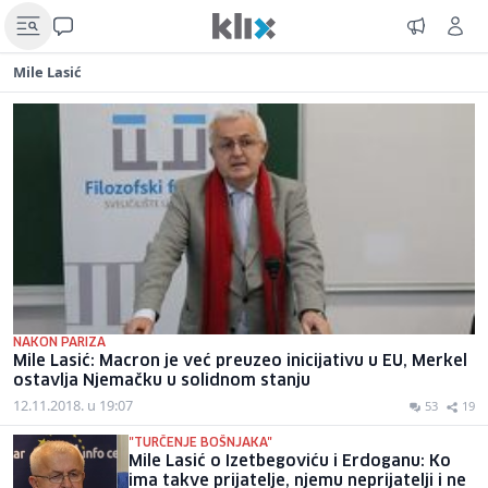
Mile Lasić
NAKON PARIZA
Mile Lasić: Macron je već preuzeo inicijativu u EU, Merkel
ostavlja Njemačku u solidnom stanju
12.11.2018. u 19:07
53
19
"TURČENJE BOŠNJAKA"
Mile Lasić o Izetbegoviću i Erdoganu: Ko
ima takve prijatelje, njemu neprijatelji i ne