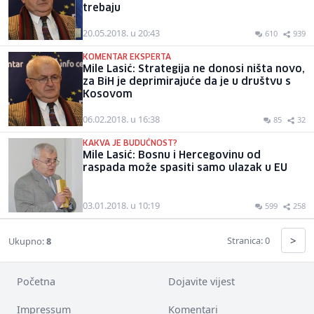
trebaju
20.05.2018. u 20:43
610
939
KOMENTAR EKSPERTA
Mile Lasić: Strategija ne donosi ništa novo,
za BiH je deprimirajuće da je u društvu s
Kosovom
06.02.2018. u 16:38
85
32
KAKVA JE BUDUĆNOST?
Mile Lasić: Bosnu i Hercegovinu od
raspada može spasiti samo ulazak u EU
03.01.2018. u 10:19
599
258
>
Stranica: 0
Ukupno:
8
Početna
Dojavite vijest
Impressum
Komentari