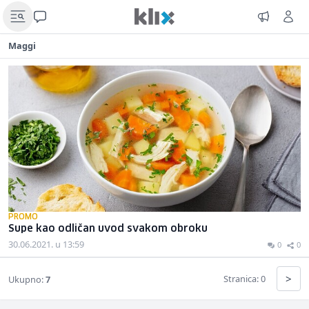
Maggi
PROMO
Supe kao odličan uvod svakom obroku
30.06.2021. u 13:59
0
0
>
Stranica: 0
Ukupno:
7