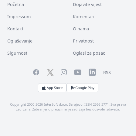
Početna
Dojavite vijest
Impressum
Komentari
Kontakt
O nama
Oglašavanje
Privatnost
Sigurnost
Oglasi za posao
Facebook
YouTube
LinkedIn
Twitter
Instagram
RSS
App Store
Google Play
Copyright 2000-2026 InterSoft d.o.o. Sarajevo. ISSN 2566-3771. Sva prava
zadržana. Zabranjeno preuzimanje sadržaja bez dozvole izdavača.