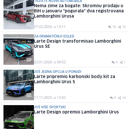
TRŽIŠTE NOVIH AUTOMOBILA
Nema zime za bogate: Skromnu prodaju u
BiH u januaru "pogurala" dva registrovana
Lamborghini Urusa
07.02.2026. u 13:11
18
10
ZA DRAMATIČNIJI IZGLED
Larte Design transformisao Lamborghini
Urus SE
23.01.2026. u 09:52
0
1
JOŠ JEDNA OPCIJA U PONUDI
Larte pripremio karbonski body kit za
Lamborghini Urus S
17.11.2025. u 13:42
0
14
JOŠ VIŠE SPORTSKI
Larte Design opremio Lamborghini Urus