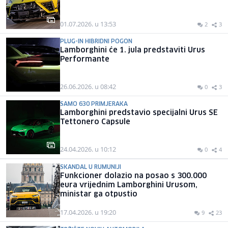
01.07.2026. u 13:53
2
3
PLUG-IN HIBRIDNI POGON
Lamborghini će 1. jula predstaviti Urus
Performante
26.06.2026. u 08:42
0
3
SAMO 630 PRIMJERAKA
Lamborghini predstavio specijalni Urus SE
Tettonero Capsule
24.04.2026. u 10:12
0
4
SKANDAL U RUMUNIJI
Funkcioner dolazio na posao s 300.000
eura vrijednim Lamborghini Urusom,
ministar ga otpustio
17.04.2026. u 19:20
9
23