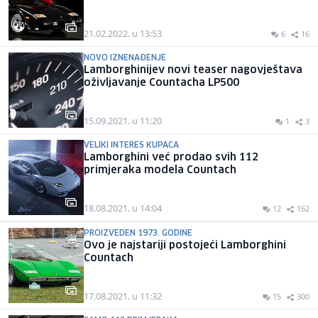
21.02.2022. u 13:53
6
16
NOVO IZNENAĐENJE
Lamborghinijev novi teaser nagovještava
oživljavanje Countacha LP500
15.09.2021. u 11:20
1
3
VELIKI INTERES KUPACA
Lamborghini već prodao svih 112
primjeraka modela Countach
18.08.2021. u 14:04
12
162
PROIZVEDEN 1973. GODINE
Ovo je najstariji postojeći Lamborghini
Countach
17.08.2021. u 11:32
15
300