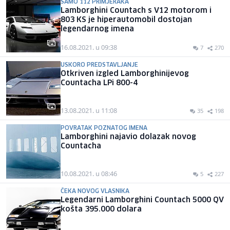
SAMO 112 PRIMJERAKA
Lamborghini Countach s V12 motorom i
803 KS je hiperautomobil dostojan
legendarnog imena
16.08.2021. u 09:38
7
270
USKORO PREDSTAVLJANJE
Otkriven izgled Lamborghinijevog
Countacha LPi 800-4
13.08.2021. u 11:08
35
198
POVRATAK POZNATOG IMENA
Lamborghini najavio dolazak novog
Countacha
10.08.2021. u 08:46
5
227
ČEKA NOVOG VLASNIKA
Legendarni Lamborghini Countach 5000 QV
košta 395.000 dolara