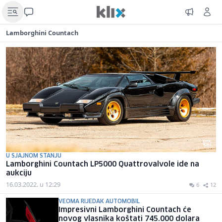
Lamborghini Countach
U SJAJNOM STANJU
Lamborghini Countach LP5000 Quattrovalvole ide na
aukciju
16.03.2022. u 12:29
6
12
VEOMA RIJEDAK AUTOMOBIL
Impresivni Lamborghini Countach će
novog vlasnika koštati 745.000 dolara