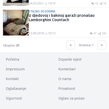
24.03.2021. u 14:16
10
18
STAJAO 20 GODINA
U djedovoj i bakinoj garaži pronašao
Lamborghini Countach
13.08.2018. u 10:12
97
729
<
>
Stranica: 1
Ukupno:
21
Početna
Dojavite vijest
Impressum
Komentari
Kontakt
O nama
Oglašavanje
Privatnost
Sigurnost
Oglasi za posao