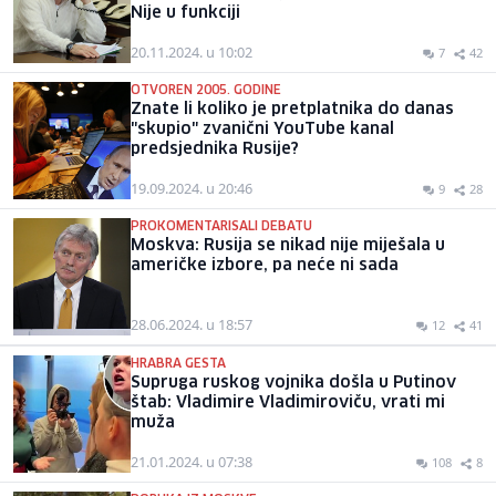
Nije u funkciji
20.11.2024. u 10:02
7
42
OTVOREN 2005. GODINE
Znate li koliko je pretplatnika do danas
"skupio" zvanični YouTube kanal
predsjednika Rusije?
19.09.2024. u 20:46
9
28
PROKOMENTARISALI DEBATU
Moskva: Rusija se nikad nije miješala u
američke izbore, pa neće ni sada
28.06.2024. u 18:57
12
41
HRABRA GESTA
Supruga ruskog vojnika došla u Putinov
štab: Vladimire Vladimiroviču, vrati mi
muža
21.01.2024. u 07:38
108
8