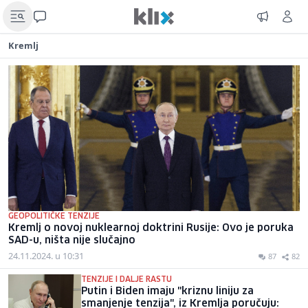
Kremlj
GEOPOLITIČKE TENZIJE
Kremlj o novoj nuklearnoj doktrini Rusije: Ovo je poruka
SAD-u, ništa nije slučajno
24.11.2024. u 10:31
87
82
TENZIJE I DALJE RASTU
Putin i Biden imaju "kriznu liniju za
smanjenje tenzija", iz Kremlja poručuju: