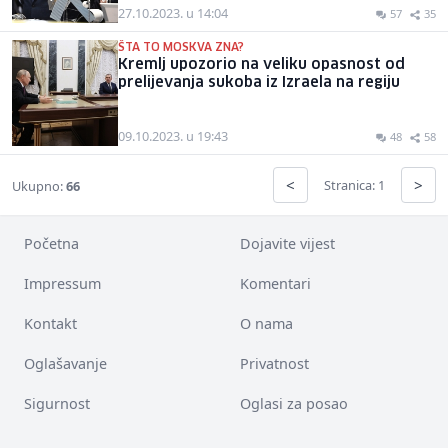
27.10.2023. u 14:04
57
35
ŠTA TO MOSKVA ZNA?
Kremlj upozorio na veliku opasnost od
prelijevanja sukoba iz Izraela na regiju
09.10.2023. u 19:43
48
58
<
>
Stranica: 1
Ukupno:
66
Početna
Dojavite vijest
Impressum
Komentari
Kontakt
O nama
Oglašavanje
Privatnost
Sigurnost
Oglasi za posao