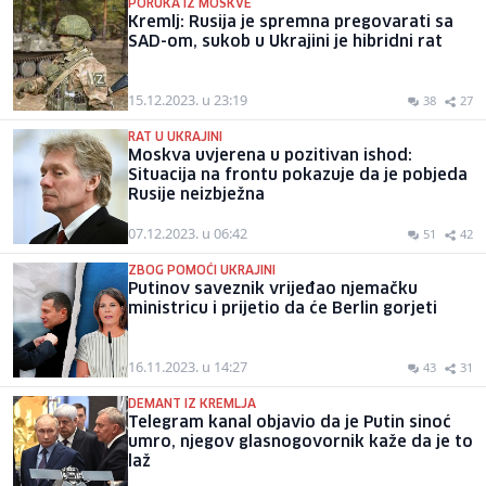
PORUKA IZ MOSKVE
Kremlj: Rusija je spremna pregovarati sa
SAD-om, sukob u Ukrajini je hibridni rat
15.12.2023. u 23:19
38
27
RAT U UKRAJINI
Moskva uvjerena u pozitivan ishod:
Situacija na frontu pokazuje da je pobjeda
Rusije neizbježna
07.12.2023. u 06:42
51
42
ZBOG POMOĆI UKRAJINI
Putinov saveznik vrijeđao njemačku
ministricu i prijetio da će Berlin gorjeti
16.11.2023. u 14:27
43
31
DEMANT IZ KREMLJA
Telegram kanal objavio da je Putin sinoć
umro, njegov glasnogovornik kaže da je to
laž