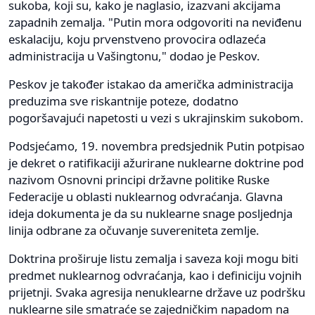
sukoba, koji su, kako je naglasio, izazvani akcijama
zapadnih zemalja. "Putin mora odgovoriti na neviđenu
eskalaciju, koju prvenstveno provocira odlazeća
administracija u Vašingtonu," dodao je Peskov.
Peskov je također istakao da američka administracija
preduzima sve riskantnije poteze, dodatno
pogoršavajući napetosti u vezi s ukrajinskim sukobom.
Podsjećamo, 19. novembra predsjednik Putin potpisao
je dekret o ratifikaciji ažurirane nuklearne doktrine pod
nazivom Osnovni principi državne politike Ruske
Federacije u oblasti nuklearnog odvraćanja. Glavna
ideja dokumenta je da su nuklearne snage posljednja
linija odbrane za očuvanje suvereniteta zemlje.
Doktrina proširuje listu zemalja i saveza koji mogu biti
predmet nuklearnog odvraćanja, kao i definiciju vojnih
prijetnji. Svaka agresija nenuklearne države uz podršku
nuklearne sile smatraće se zajedničkim napadom na