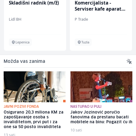
Skladišni radnik (m/ž)
Komercijalista -
Serviser kafe aparata
(m/ž)
Lidl BH
P Trade
Lepenica
Tuzla
Možda vas zanima
JAVNI POZIVI FONDA
NASTUPAO U PULI
Osigurano 20,3 miliona KM za
Jakov Jozinović poručio
zapošljavanje osoba s
fanovima da prestanu bacati
invaliditetom, prvi put i za
mobitele na binu: Pogazit ću ih
one sa 50 posto invaliditeta
10 sati
13 sati