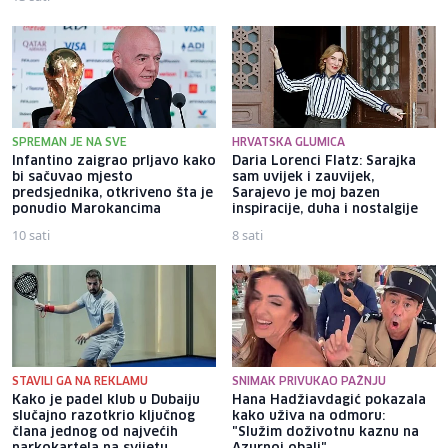
SPREMAN JE NA SVE
HRVATSKA GLUMICA
Infantino zaigrao prljavo kako
Daria Lorenci Flatz: Sarajka
bi sačuvao mjesto
sam uvijek i zauvijek,
predsjednika, otkriveno šta je
Sarajevo je moj bazen
ponudio Marokancima
inspiracije, duha i nostalgije
10 sati
8 sati
STAVILI GA NA REKLAMU
SNIMAK PRIVUKAO PAŽNJU
Kako je padel klub u Dubaiju
Hana Hadžiavdagić pokazala
slučajno razotkrio ključnog
kako uživa na odmoru:
člana jednog od najvećih
"Služim doživotnu kaznu na