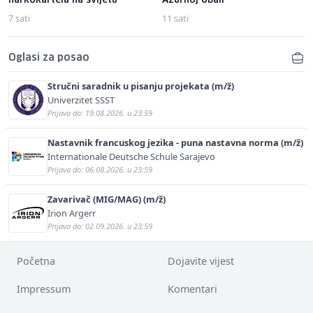
narkokartela na svijetu
Azurnoj obali"
7 sati
11 sati
Oglasi za posao
Stručni saradnik u pisanju projekata (m/ž)
Univerzitet SSST
Prijava do: 19.08.2026. u 23:59
Nastavnik francuskog jezika - puna nastavna norma (m/ž)
Internationale Deutsche Schule Sarajevo
Prijava do: 06.08.2026. u 23:59
Zavarivač (MIG/MAG) (m/ž)
Irion Argerr
Prijava do: 02.09.2026. u 23:59
Početna
Dojavite vijest
Impressum
Komentari