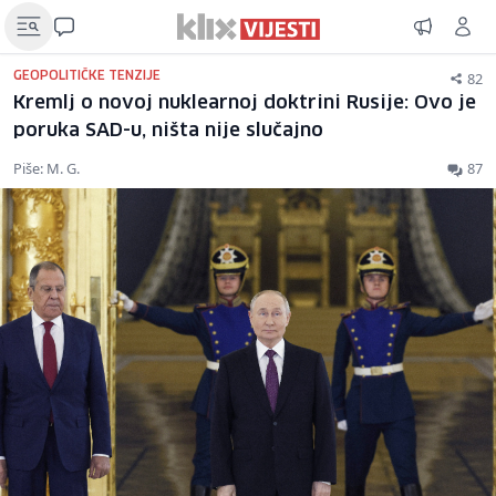
82
GEOPOLITIČKE TENZIJE
Kremlj o novoj nuklearnoj doktrini Rusije: Ovo je
poruka SAD-u, ništa nije slučajno
Piše: M. G.
87