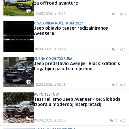
za offroad avanture
12.05.2026. u 18:12
1
8
U SALONIMA POČETKOM 2027.
Jeep objavio teaser redizajniranog
Avengera
28.04.2026. u 08:29
0
1
CIJENA OD 29.700 EURA
Jeep predstavio Avenger Black Edition s
bogatijim paketom opreme
10.04.2026. u 08:28
2
7
AUTO TESTOVI
Testirali smo Jeep Avenger 4xe: Sloboda
izbora u modernoj interpretaciji
05.04.2026. u 20:30
12
2