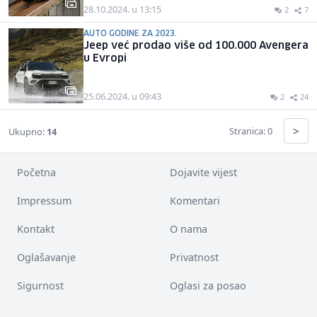
28.10.2024. u 13:15
2
7
AUTO GODINE ZA 2023.
Jeep već prodao više od 100.000 Avengera
u Evropi
25.06.2024. u 09:43
2
24
>
Stranica: 0
Ukupno:
14
Početna
Dojavite vijest
Impressum
Komentari
Kontakt
O nama
Oglašavanje
Privatnost
Sigurnost
Oglasi za posao