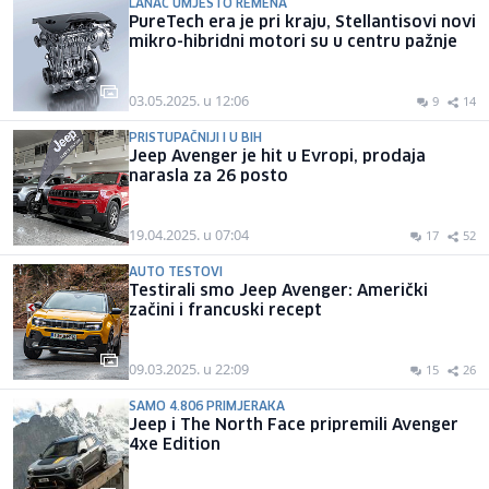
LANAC UMJESTO REMENA
PureTech era je pri kraju, Stellantisovi novi
mikro-hibridni motori su u centru pažnje
03.05.2025. u 12:06
9
14
PRISTUPAČNIJI I U BIH
Jeep Avenger je hit u Evropi, prodaja
narasla za 26 posto
19.04.2025. u 07:04
17
52
AUTO TESTOVI
Testirali smo Jeep Avenger: Američki
začini i francuski recept
09.03.2025. u 22:09
15
26
SAMO 4.806 PRIMJERAKA
Jeep i The North Face pripremili Avenger
4xe Edition