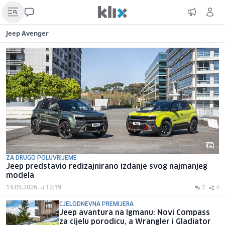
Jeep Avenger
ZA DRUGO POLUVRIJEME
Jeep predstavio redizajnirano izdanje svog najmanjeg
modela
14.05.2026. u 12:19
2
4
CJELODNEVNA PREMIJERA
Jeep avantura na Igmanu: Novi Compass
za cijelu porodicu, a Wrangler i Gladiator