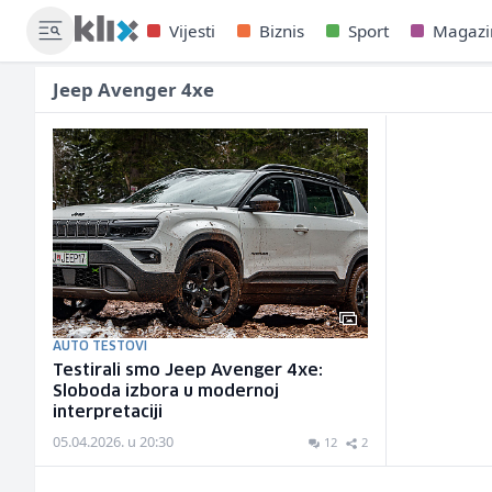
Vijesti
Biznis
Sport
Magazi
Jeep Avenger 4xe
AUTO TESTOVI
Testirali smo Jeep Avenger 4xe:
Sloboda izbora u modernoj
interpretaciji
05.04.2026. u 20:30
12
2