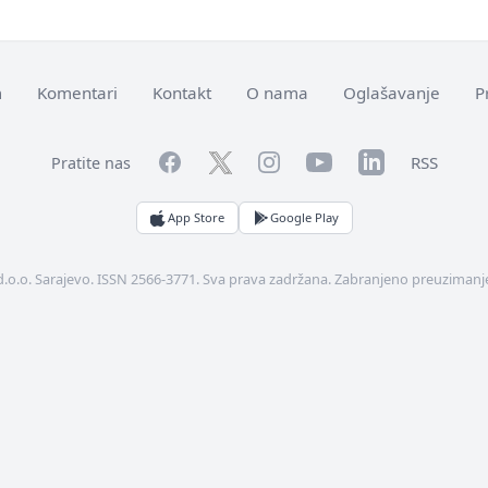
m
Komentari
Kontakt
O nama
Oglašavanje
P
Facebook
YouTube
LinkedIn
Twitter
Instagram
RSS
Pratite nas
App Store
Google Play
d.o.o. Sarajevo. ISSN 2566-3771. Sva prava zadržana. Zabranjeno preuzimanje