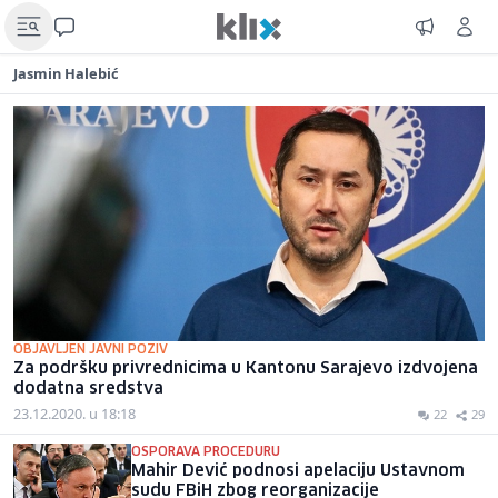
Jasmin Halebić
OBJAVLJEN JAVNI POZIV
Za podršku privrednicima u Kantonu Sarajevo izdvojena
dodatna sredstva
23.12.2020. u 18:18
22
29
OSPORAVA PROCEDURU
Mahir Dević podnosi apelaciju Ustavnom
sudu FBiH zbog reorganizacije