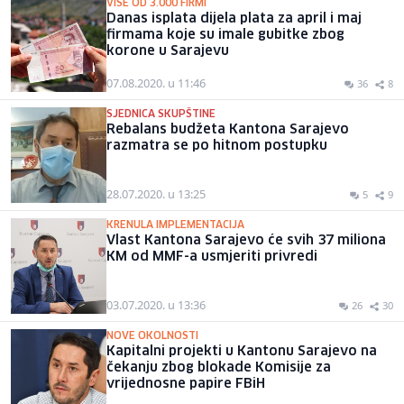
VIŠE OD 3.000 FIRMI
Danas isplata dijela plata za april i maj
firmama koje su imale gubitke zbog
korone u Sarajevu
07.08.2020. u 11:46
36
8
SJEDNICA SKUPŠTINE
Rebalans budžeta Kantona Sarajevo
razmatra se po hitnom postupku
28.07.2020. u 13:25
5
9
KRENULA IMPLEMENTACIJA
Vlast Kantona Sarajevo će svih 37 miliona
KM od MMF-a usmjeriti privredi
03.07.2020. u 13:36
26
30
NOVE OKOLNOSTI
Kapitalni projekti u Kantonu Sarajevo na
čekanju zbog blokade Komisije za
vrijednosne papire FBiH