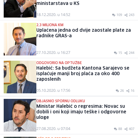
ministarstava u KS
18.12.2020. u 14:52
109
243
2,3 MILIONA KM
Uplaćena jedna od dvije zaostale plate za
radnike GRAS-a
27.10.2020. u 16:27
15
244
ODGOVORIO NA OPTUŽBE
Halebić: Sa budžeta Kantona Sarajevo se
isplaćuje manji broj plaća za oko 400
zaposlenih
05.10.2020. u 17:56
26
16
OBJASNIO SPORNU ODLUKU
Ministar Halebić o regresima: Novac su
dobili i oni koji imaju teške i odgovorne
uloge
27.08.2020. u 07:04
88
407