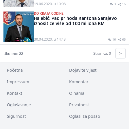
19.06.2020. u 10:08
3
16
DO KRAJA GODINE
Halebić: Pad prihoda Kantona Sarajevo
iznosit će više od 100 miliona KM
30.04.2020. u 14:43
16
66
>
Stranica: 0
Ukupno:
22
Početna
Dojavite vijest
Impressum
Komentari
Kontakt
O nama
Oglašavanje
Privatnost
Sigurnost
Oglasi za posao