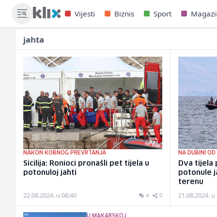
Vijesti
Biznis
Sport
Magazi
jahta
NAKON KOBNOG PREVRTANJA
NA DUBINI OD
Sicilija: Ronioci pronašli pet tijela u
Dva tijela
potonuloj jahti
potonule ja
terenu
22.08.2024. u 08:40
21.08.2024. u
4
0
U MAKARSKOJ