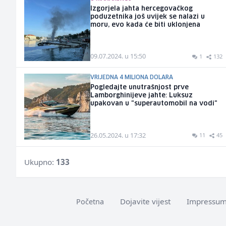
Izgorjela jahta hercegovačkog
poduzetnika još uvijek se nalazi u
moru, evo kada će biti uklonjena
09.07.2024. u 15:50
1
132
VRIJEDNA 4 MILIONA DOLARA
Pogledajte unutrašnjost prve
Lamborghinijeve jahte: Luksuz
upakovan u "superautomobil na vodi"
26.05.2024. u 17:32
11
45
Ukupno:
133
Dojavite vijest
Impressu
Početna