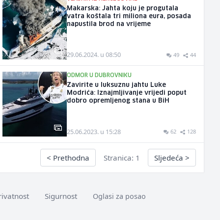
Makarska: Jahta koju je progutala
vatra koštala tri miliona eura, posada
napustila brod na vrijeme
29.06.2024. u 08:50
49
44
ODMOR U DUBROVNIKU
Zavirite u luksuznu jahtu Luke
Modrića: Iznajmljivanje vrijedi poput
dobro opremljenog stana u BiH
25.06.2023. u 15:28
62
128
<
Prethodna
Stranica: 1
Sljedeća
>
rivatnost
Sigurnost
Oglasi za posao