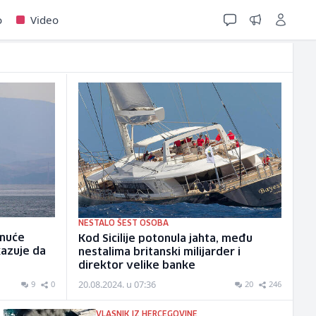
o
Video
NESTALO ŠEST OSOBA
onuće
Kod Sicilije potonula jahta, među
okazuje da
nestalima britanski milijarder i
direktor velike banke
20.08.2024. u 07:36
9
0
20
246
VLASNIK IZ HERCEGOVINE