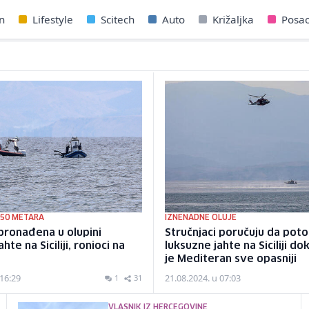
n
Lifestyle
Scitech
Auto
Križaljka
Posa
 50 METARA
IZNENADNE OLUJE
 pronađena u olupini
Stručnjaci poručuju da pot
hte na Siciliji, ronioci na
luksuzne jahte na Siciliji d
je Mediteran sve opasniji
 16:29
21.08.2024. u 07:03
1
31
VLASNIK IZ HERCEGOVINE