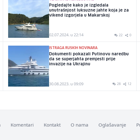
Pogledajte kako je izgledala
unutrašnjost luksuzne jahte koja je za
vikend izgorjela u Makarskoj
02.07.2024. u 22:14
22
0
ISTRAGA RUSKIH NOVINARA
Dokumenti pokazali Putinovu naredbu
da se superjahta premjesti prije
invazije na Ukrajinu
30.08.2023. u 09:09
28
12
m
Komentari
Kontakt
O nama
Oglašavanje
P