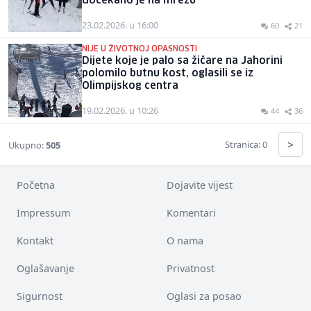
dočekano je na mrežu
23.02.2026. u 16:00
60
21
NIJE U ŽIVOTNOJ OPASNOSTI
Dijete koje je palo sa žičare na Jahorini
polomilo butnu kost, oglasili se iz
Olimpijskog centra
19.02.2026. u 10:26
44
36
>
Stranica: 0
Ukupno:
505
Početna
Dojavite vijest
Impressum
Komentari
Kontakt
O nama
Oglašavanje
Privatnost
Sigurnost
Oglasi za posao