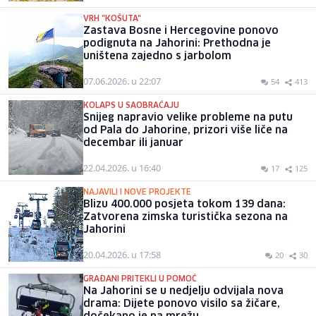
VRH "KOŠUTA"
Zastava Bosne i Hercegovine ponovo
podignuta na Jahorini: Prethodna je
uništena zajedno s jarbolom
07.06.2026. u 22:07
54
413
KOLAPS U SAOBRAĆAJU
Snijeg napravio velike probleme na putu
od Pala do Jahorine, prizori više liče na
decembar ili januar
22.04.2026. u 16:40
17
125
NAJAVILI I NOVE PROJEKTE
Blizu 400.000 posjeta tokom 139 dana:
Zatvorena zimska turistička sezona na
Jahorini
20.04.2026. u 17:58
20
30
GRAĐANI PRITEKLI U POMOĆ
Na Jahorini se u nedjelju odvijala nova
drama: Dijete ponovo visilo sa žičare,