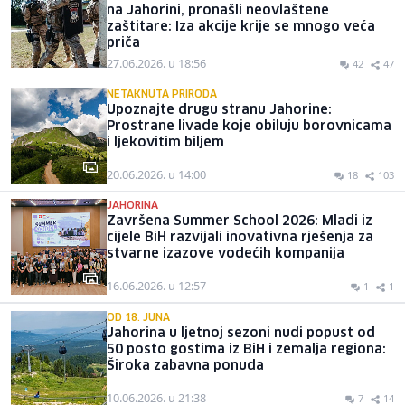
na Jahorini, pronašli neovlaštene
zaštitare: Iza akcije krije se mnogo veća
priča
27.06.2026. u 18:56
42
47
NETAKNUTA PRIRODA
Upoznajte drugu stranu Jahorine:
Prostrane livade koje obiluju borovnicama
i ljekovitim biljem
20.06.2026. u 14:00
18
103
JAHORINA
Završena Summer School 2026: Mladi iz
cijele BiH razvijali inovativna rješenja za
stvarne izazove vodećih kompanija
16.06.2026. u 12:57
1
1
OD 18. JUNA
Jahorina u ljetnoj sezoni nudi popust od
50 posto gostima iz BiH i zemalja regiona:
Široka zabavna ponuda
10.06.2026. u 21:38
7
14