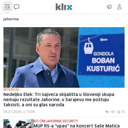
Jahorina
INTERVJU
Nedeljko Elek: Tri najveća skijališta u Sloveniji skupa
nemaju rezultate Jahorine; u Sarajevu me poštuju
taksisti, a oni su glas naroda
04.07.2026. u 13:06
100
55
KO ČINI ЈAHORINA SECURITY
MUP RS-a "upao" na koncert Saše Matića