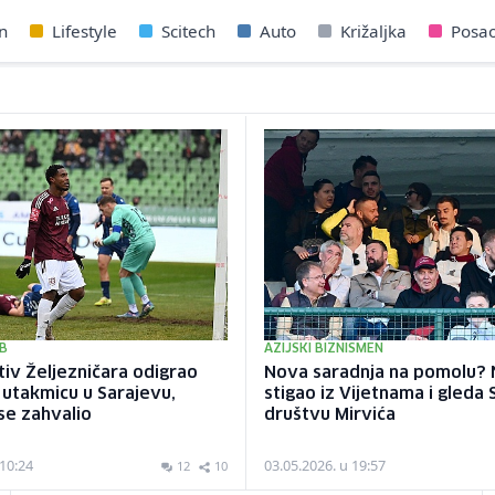
n
Lifestyle
Scitech
Auto
Križaljka
Posa
B
AZIJSKI BIZNISMEN
iv Željezničara odigrao
Nova saradnja na pomolu?
 utakmicu u Sarajevu,
stigao iz Vijetnama i gleda
se zahvalio
društvu Mirvića
 10:24
03.05.2026. u 19:57
12
10