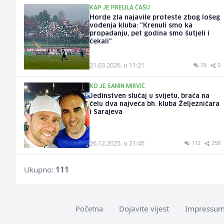
KAP JE PRELILA ČAŠU
Horde zla najavile proteste zbog lošeg
vođenja kluba: "Krenuli smo ka
propadanju, pet godina smo šutjeli i
čekali"
21.03.2026. u 11:21
76
0
KO JE SANIN MIRVIĆ
Jedinstven slučaj u svijetu, braća na
čelu dva najveća bh. kluba Željezničara
i Sarajeva
26.12.2025. u 21:45
112
258
Ukupno:
111
Dojavite vijest
Impressu
Početna