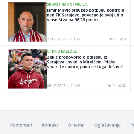
SKUPŠTINA POTVRDILA
Ismir Mirvić preuzeo potpunu kontrolu
nad FK Sarajevo, povećao je svoj udio
vlasništva na 98,26 posto
27.02.2026. u 13:35
35
0
OTKRIO RAZLOGE
Zekić progovorio o odlasku iz
Sarajeva i svađi s Mirvićem: "Neke
stvari te umore, puno se toga dešava"
06.12.2025. u 11:49
11
26
m
Komentari
Kontakt
O nama
Oglašavanje
P