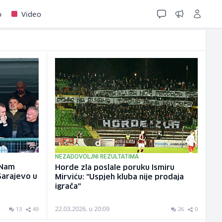
o
Video
NEZADOVOLJNI REZULTATIMA
 Nam
Horde zla poslale poruku Ismiru
 Sarajevo u
Mirviću: "Uspjeh kluba nije prodaja
igrača"
22.03.2026. u 20:09
13
49
26
0