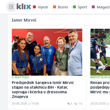
Vijesti
Biznis
Sport
Magazi
Ismir Mirvić
U SEATTLEU
NAPUŠTA KLU
Predsjednik Sarajeva Ismir Mirvić
Renan prot
stigao na utakmicu BiH - Katar,
posljednju
supruga i kćerka u dresovima
Mirvić mu 
Zmajeva
24.06.2026. u 19:56
26.05.2026. u
6
115