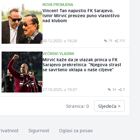
NOVA PROMJENA
Vincent Tan napustio FK Sarajevo,
Ismir Mirvić preuzeo puno vlasništvo
nad klubom
30.12.2025. u 16:24
74
310
VEĆINSKI VLASNIK
Mirvić kaže da je ulazak princa u FK
Sarajevo prekretnica: "Njegova strast
se savršeno uklapa u naše ciljeve"
27.10.2025. u 10:37
34
0
Stranica: 0
Sljedeća
>
rivatnost
Sigurnost
Oglasi za posao