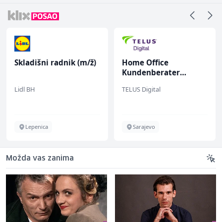
Skladišni radnik (m/ž)
Home Office
Kundenberater
(m/w/d) für Vattenfall
Lidl BH
TELUS Digital
Lepenica
Sarajevo
Možda vas zanima