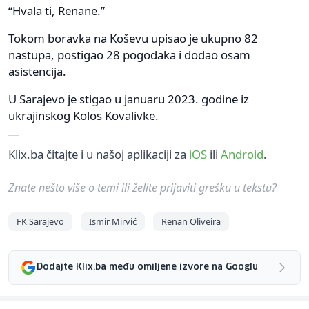
“Hvala ti, Renane.”
Tokom boravka na Koševu upisao je ukupno 82
nastupa, postigao 28 pogodaka i dodao osam
asistencija.
U Sarajevo je stigao u januaru 2023. godine iz
ukrajinskog Kolos Kovalivke.
Klix.ba čitajte i u našoj aplikaciji za
iOS
ili
Android
.
Znate nešto više o temi ili želite prijaviti grešku u tekstu?
FK Sarajevo
Ismir Mirvić
Renan Oliveira
Dodajte Klix.ba među omiljene izvore na Googlu