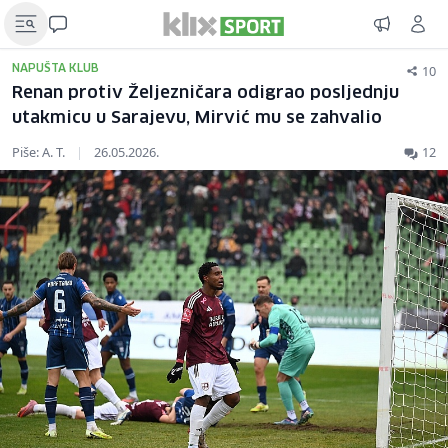
10
NAPUŠTA KLUB
Renan protiv Željezničara odigrao posljednju
utakmicu u Sarajevu, Mirvić mu se zahvalio
Piše: A. T.
|
26.05.2026.
12