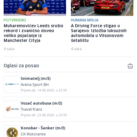
POTVRĐENO
HUMANA MISIJA
Muharemovićev Leeds srušio
A Driving Force stigao u
rekord i zvanično doveo
Sarajevo: Izložba luksuznih
veliko pojačanje iz
automobila u Vilsonovom
Manchester Cityja
šetalištu
4 sata
4 sata
Oglasi za posao
Snimatelj (m/ž)
Arena Sport BH
Prijava do: 14.08.2026. u 23:59
Vozač autobusa (m/ž)
Travel-Trans
Prijava do: 23.08.2026. u 23:59
Konobar - Šanker (m/ž)
CK Ristorante