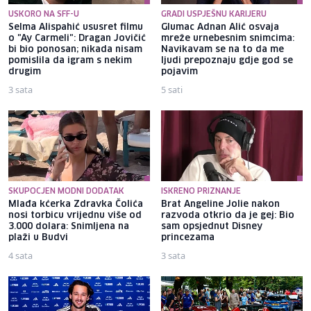
USKORO NA SFF-U
GRADI USPJEŠNU KARIJERU
Selma Alispahić ususret filmu
Glumac Adnan Alić osvaja
o "Ay Carmeli": Dragan Jovičić
mreže urnebesnim snimcima:
bi bio ponosan; nikada nisam
Navikavam se na to da me
pomislila da igram s nekim
ljudi prepoznaju gdje god se
drugim
pojavim
3 sata
5 sati
SKUPOCJEN MODNI DODATAK
ISKRENO PRIZNANJE
Mlađa kćerka Zdravka Čolića
Brat Angeline Jolie nakon
nosi torbicu vrijednu više od
razvoda otkrio da je gej: Bio
3.000 dolara: Snimljena na
sam opsjednut Disney
plaži u Budvi
princezama
4 sata
3 sata