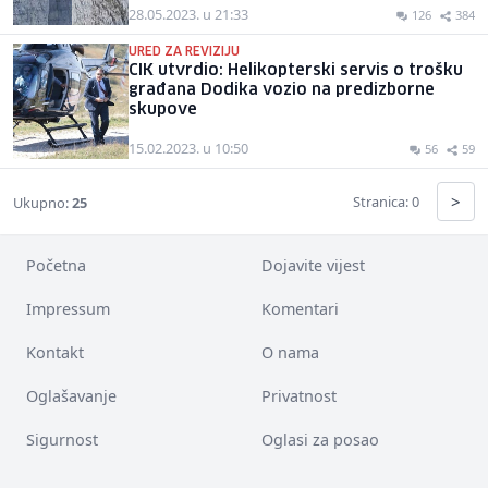
28.05.2023. u 21:33
126
384
URED ZA REVIZIJU
CIK utvrdio: Helikopterski servis o trošku
građana Dodika vozio na predizborne
skupove
15.02.2023. u 10:50
56
59
>
Stranica: 0
Ukupno:
25
Početna
Dojavite vijest
Impressum
Komentari
Kontakt
O nama
Oglašavanje
Privatnost
Sigurnost
Oglasi za posao