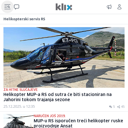
Helikopterski servis RS
ZA HITNE SLUČAJEVE
Helikopter MUP-a RS od sutra će biti stacioniran na
Jahorini tokom trajanja sezone
25.12.2025. u 12:35
5
45
NARUČEN JOŠ 2019.
MUP-u RS isporučen treći helikopter ruske
proizvodnje Ansat