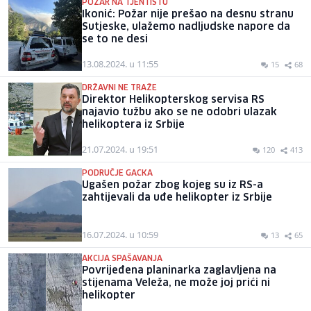
POŽAR NA TJENTIŠTU
Ikonić: Požar nije prešao na desnu stranu
Sutjeske, ulažemo nadljudske napore da
se to ne desi
13.08.2024. u 11:55
15
68
DRŽAVNI NE TRAŽE
Direktor Helikopterskog servisa RS
najavio tužbu ako se ne odobri ulazak
helikoptera iz Srbije
21.07.2024. u 19:51
120
413
PODRUČJE GACKA
Ugašen požar zbog kojeg su iz RS-a
zahtijevali da uđe helikopter iz Srbije
16.07.2024. u 10:59
13
65
AKCIJA SPAŠAVANJA
Povrijeđena planinarka zaglavljena na
stijenama Veleža, ne može joj prići ni
helikopter