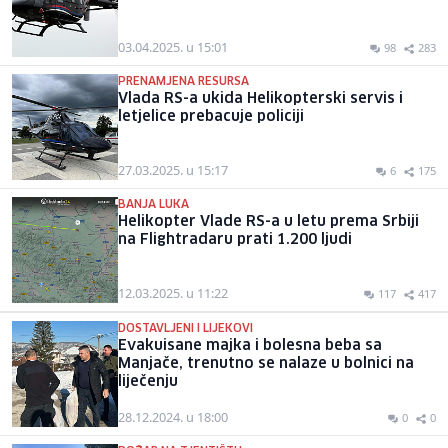
03.04.2025. u 15:01
98
283
PRENAMJENA RESURSA
Vlada RS-a ukida Helikopterski servis i
letjelice prebacuje policiji
27.03.2025. u 15:17
6
175
BANJA LUKA
Helikopter Vlade RS-a u letu prema Srbiji
na Flightradaru prati 1.200 ljudi
12.03.2025. u 11:22
117
417
DOSTAVLJENI I LIJEKOVI
Evakuisane majka i bolesna beba sa
Manjače, trenutno se nalaze u bolnici na
liječenju
28.12.2024. u 18:00
0
0