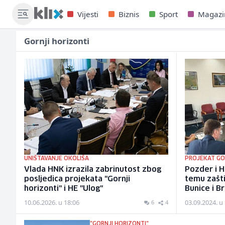
Vijesti
Biznis
Sport
Magazi
Gornji horizonti
UNIŠTAVANJE OKOLIŠA
PROJEKAT GO
Vlada HNK izrazila zabrinutost zbog
Pozder i H
posljedica projekata "Gornji
temu zašti
horizonti" i HE "Ulog"
Bunice i B
10.06.2026. u 18:06
03.09.2024. u
6
4
"GORNJI HORIZONTI"