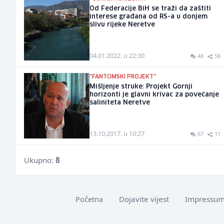
Od Federacije BiH se traži da zaštiti
interese građana od RS-a u donjem
slivu rijeke Neretve
04.01.2022. u 22:30
48
58
"FANTOMSKI PROJEKT"
Mišljenje struke: Projekt Gornji
horizonti je glavni krivac za povećanje
saliniteta Neretve
13.10.2017. u 10:27
67
11
Ukupno:
8
Dojavite vijest
Impressu
Početna