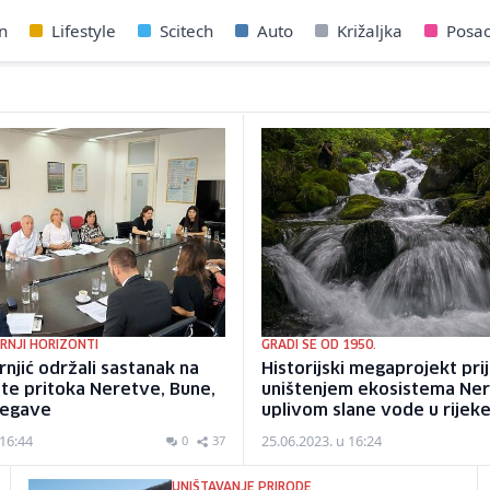
n
Lifestyle
Scitech
Auto
Križaljka
Posa
RNJI HORIZONTI
GRADI SE OD 1950.
rnjić održali sastanak na
Historijski megaprojekt prij
te pritoka Neretve, Bune,
uništenjem ekosistema Ner
regave
uplivom slane vode u rijeke
 16:44
25.06.2023. u 16:24
0
37
UNIŠTAVANJE PRIRODE