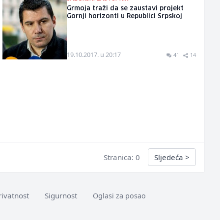
Grmoja traži da se zaustavi projekt
Gornji horizonti u Republici Srpskoj
19.10.2017. u 20:17
41
14
Stranica: 0
Sljedeća
>
rivatnost
Sigurnost
Oglasi za posao