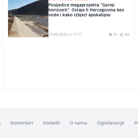
Posljedice megaprojekta "Gornji
horizonti": Ostaje li Hercegovina bez
vode i kako izbjeći apokalipsu
16.09.2020. u 17:17
55
383
m
Komentari
Kontakt
O nama
Oglašavanje
P