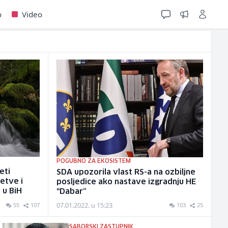
o
Video
POGUBNO ZA EKOSISTEM
eti
SDA upozorila vlast RS-a na ozbiljne
etve i
posljedice ako nastave izgradnju HE
 u BiH
"Dabar“
07.01.2022. u 15:23
55
107
103
25
SABORSKI ZASTUPNIK