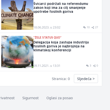
Švicarci podržali na referendumu
zakon koji ima za cilj smanjenje
upotrebe fosilnih goriva
18.06.2023. u 23:02
10
27
"ŽELE STATUS QUO"
Delegacija koja zastupa industriju
fosilnih goriva je najbrojnija na
klimatskoj konferenciji
09.11.2021. u 13:31
3
0
Stranica: 0
Sljedeća
>
rivatnost
Sigurnost
Oglasi za posao