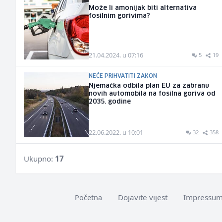
Može li amonijak biti alternativa
fosilnim gorivima?
21.04.2024. u 07:16
5
19
NEĆE PRIHVATITI ZAKON
Njemačka odbila plan EU za zabranu
novih automobila na fosilna goriva od
2035. godine
22.06.2022. u 10:01
32
358
Ukupno:
17
Dojavite vijest
Impressu
Početna