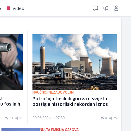
o
Video
NAUČNICI NEZADOVOLJNI
u
Potrošnja fosilnih goriva u svijetu
u fosilnih
postigla historijski rekordan iznos
20.06.2024. u 07:30
23
51
8
75
NULTA EMISIJA GASOVA