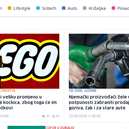
n
Lifestyle
Scitech
Auto
Križaljka
Posa
 PROFITA
OD 2045. GODINE
i veliku promjenu u
Njemački proizvođači žele 
i kockica, zbog toga će im
potpunosti zabraniti prodaj
oškovi
goriva, čak i za stare aute
 14:46
25.08.2024. u 06:58
20
49
COP28 U DUBAIJU