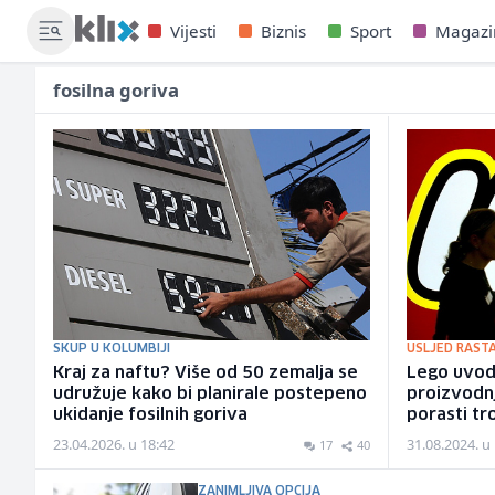
Vijesti
Biznis
Sport
Magazi
fosilna goriva
SKUP U KOLUMBIJI
USLJED RASTA
Kraj za naftu? Više od 50 zemalja se
Lego uvod
udružuje kako bi planirale postepeno
proizvodnj
ukidanje fosilnih goriva
porasti tr
23.04.2026. u 18:42
31.08.2024. u
17
40
ZANIMLJIVA OPCIJA