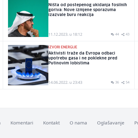
Ništa od postepenog ukidanja fosilnih
goriva: Nove izmjene sporazuma
izazvale buru reakcija
11.12.2023. u 18:12
44
43
IZVORI ENERGIJE
Aktivisti traže da Evropa odbaci
upotrebu gasa i ne poklekne pred
Putinovim lobistima
14.06.2022. u 23:43
36
54
m
Komentari
Kontakt
O nama
Oglašavanje
P