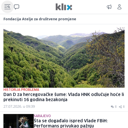
Fondacija Atelje za društvene promjene
HISTORIJA PROBLEMA
Dan D za hercegovačke šume: Vlada HNK odlučuje hoće li
prekinuti 16 godina bezakonja
27.07.2026. u 09:39
8
8
SARAJEVO
Šta se događalo ispred Vlade FBiH:
Performans privukao pažnju