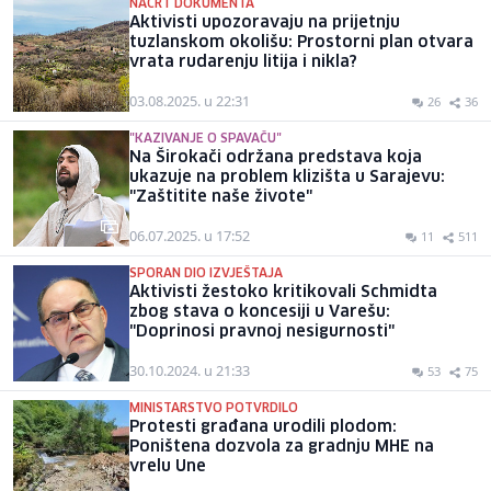
NACRT DOKUMENTA
Aktivisti upozoravaju na prijetnju
tuzlanskom okolišu: Prostorni plan otvara
vrata rudarenju litija i nikla?
03.08.2025. u 22:31
26
36
"KAZIVANJE O SPAVAČU"
Na Širokači održana predstava koja
ukazuje na problem klizišta u Sarajevu:
"Zaštitite naše živote"
06.07.2025. u 17:52
11
511
SPORAN DIO IZVJEŠTAJA
Aktivisti žestoko kritikovali Schmidta
zbog stava o koncesiji u Varešu:
"Doprinosi pravnoj nesigurnosti"
30.10.2024. u 21:33
53
75
MINISTARSTVO POTVRDILO
Protesti građana urodili plodom:
Poništena dozvola za gradnju MHE na
vrelu Une