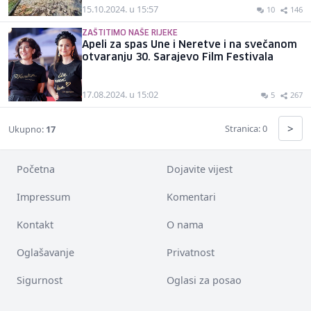
15.10.2024. u 15:57
10
146
ZAŠTITIMO NAŠE RIJEKE
Apeli za spas Une i Neretve i na svečanom
otvaranju 30. Sarajevo Film Festivala
17.08.2024. u 15:02
5
267
>
Stranica: 0
Ukupno:
17
Početna
Dojavite vijest
Impressum
Komentari
Kontakt
O nama
Oglašavanje
Privatnost
Sigurnost
Oglasi za posao