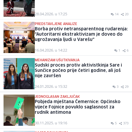
28.04.2026. u 17:25
14
20
PREDSTAVLJENE ANALIZE
Borba protiv netransparentnog rudarenja:
"Autoritarni ekstraktivizam je doveo do
ugrožavanja ljudi u Varešu"
16.04.2026. u 14:22
1
6
MEHANIZAM UŠUTKIVANJA
Sudski proces protiv aktivistkinja Sare i
Sunčice počeo prije četiri godine, ali još
nije završen
24.01.2026. u 15:32
3
29
JEDNOGLASAN ZAKLJUČAK
Pobjeda mještana Čemernice: Općinsko
vijeće Fojnice povuklo saglasnost za
rudnik antimona
30.11.2025. u 19:16
5
373