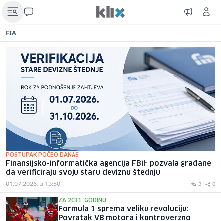
FIA
POSTUPAK POČEO DANAS
Finansijsko-informatička agencija FBiH pozvala građane
da verificiraju svoju staru deviznu štednju
01.07.2026. u 13:50
3
0
ZA 2031. GODINU
Formula 1 sprema veliku revoluciju:
Povratak V8 motora i kontroverzno