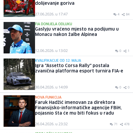
dolijevanje goriva
27.06.2026. u 17:47
4
84
FIA DONIJELA ODLUKU
Gaslyju vraćeno mjesto na podijumu u
Monacu nakon žalbe Alpinea
12.06.2026. u 13:02
0
1
KVALIFIKACIJE OD 12. MAJA
Igra "Assetto Corsa Rally" postala
zvanična platforma esport turnira FIA-e
30.04.2026. u 14:09
0
0
NOVA FUNKCIJA
Faruk Hadžić imenovan za direktora
Finansijsko-informatičke agencije FBiH,
pojasnio šta će mu biti fokus u radu
26.04.2026. u 23:32
71
478