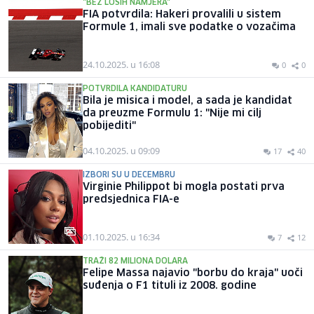
"BEZ LOŠIH NAMJERA"
FIA potvrdila: Hakeri provalili u sistem
Formule 1, imali sve podatke o vozačima
24.10.2025. u 16:08
0
0
POTVRDILA KANDIDATURU
Bila je misica i model, a sada je kandidat
da preuzme Formulu 1: "Nije mi cilj
pobijediti"
04.10.2025. u 09:09
17
40
IZBORI SU U DECEMBRU
Virginie Philippot bi mogla postati prva
predsjednica FIA-e
01.10.2025. u 16:34
7
12
TRAŽI 82 MILIONA DOLARA
Felipe Massa najavio "borbu do kraja" uoči
suđenja o F1 tituli iz 2008. godine