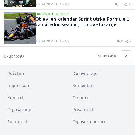
25.09.2025. u 15:28
5
35
UKUPNO IH JE ŠEST
Objavljen kalendar Sprint utrka Formule 1
za narednu sezonu, tri nove lokacije
16.09.2025. u 16:46
0
2
>
Stranica: 0
Ukupno:
97
Početna
Dojavite vijest
Impressum
Komentari
Kontakt
O nama
Oglašavanje
Privatnost
Sigurnost
Oglasi za posao