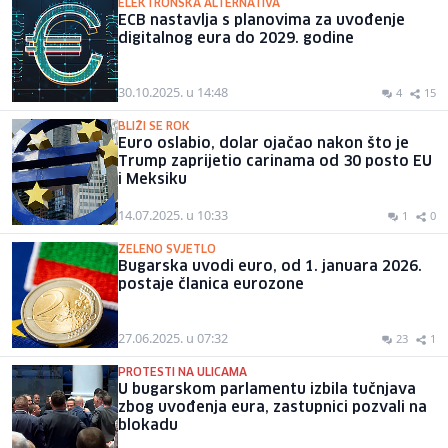
ELEKTRONSKA ALTERNATIVA
ECB nastavlja s planovima za uvođenje
digitalnog eura do 2029. godine
30.10.2025. u 14:48
4
15
BLIŽI SE ROK
Euro oslabio, dolar ojačao nakon što je
Trump zaprijetio carinama od 30 posto EU
i Meksiku
14.07.2025. u 10:33
1
0
ZELENO SVJETLO
Bugarska uvodi euro, od 1. januara 2026.
postaje članica eurozone
27.06.2025. u 07:32
23
1
PROTESTI NA ULICAMA
U bugarskom parlamentu izbila tučnjava
zbog uvođenja eura, zastupnici pozvali na
blokadu