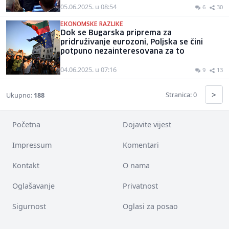
05.06.2025. u 08:54
6
30
EKONOMSKE RAZLIKE
Dok se Bugarska priprema za
pridruživanje eurozoni, Poljska se čini
potpuno nezainteresovana za to
04.06.2025. u 07:16
9
13
>
Stranica: 0
Ukupno:
188
Početna
Dojavite vijest
Impressum
Komentari
Kontakt
O nama
Oglašavanje
Privatnost
Sigurnost
Oglasi za posao