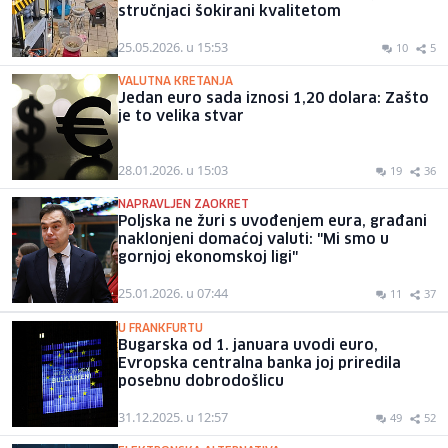
stručnjaci šokirani kvalitetom
25.05.2026. u 15:53
10
5
VALUTNA KRETANJA
Jedan euro sada iznosi 1,20 dolara: Zašto
je to velika stvar
28.01.2026. u 15:03
19
36
NAPRAVLJEN ZAOKRET
Poljska ne žuri s uvođenjem eura, građani
naklonjeni domaćoj valuti: "Mi smo u
gornjoj ekonomskoj ligi"
25.01.2026. u 07:44
11
37
U FRANKFURTU
Bugarska od 1. januara uvodi euro,
Evropska centralna banka joj priredila
posebnu dobrodošlicu
31.12.2025. u 12:57
49
52