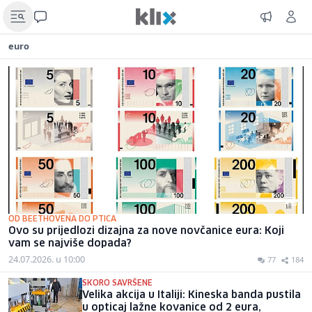
euro
OD BEETHOVENA DO PTICA
Ovo su prijedlozi dizajna za nove novčanice eura: Koji
vam se najviše dopada?
24.07.2026. u 10:00
77
184
SKORO SAVRŠENE
Velika akcija u Italiji: Kineska banda pustila
u opticaj lažne kovanice od 2 eura,