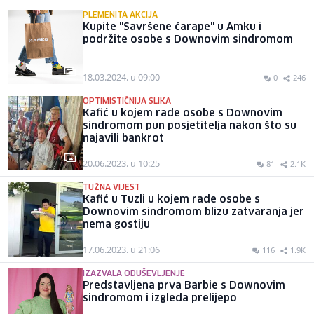
PLEMENITA AKCIJA
Kupite "Savršene čarape" u Amku i
podržite osobe s Downovim sindromom
18.03.2024. u 09:00
0
246
OPTIMISTIČNIJA SLIKA
Kafić u kojem rade osobe s Downovim
sindromom pun posjetitelja nakon što su
najavili bankrot
20.06.2023. u 10:25
81
2.1K
TUŽNA VIJEST
Kafić u Tuzli u kojem rade osobe s
Downovim sindromom blizu zatvaranja jer
nema gostiju
17.06.2023. u 21:06
116
1.9K
IZAZVALA ODUŠEVLJENJE
Predstavljena prva Barbie s Downovim
sindromom i izgleda prelijepo