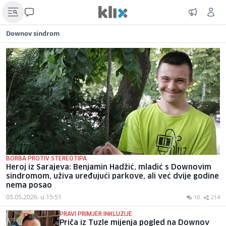
Downov sindrom
BORBA PROTIV STEREOTIPA
Heroj iz Sarajeva: Benjamin Hadžić, mladić s Downovim
sindromom, uživa uređujući parkove, ali već dvije godine
nema posao
05.05.2026. u 15:51
10
214
PRAVI PRIMJER INKLUZIJE
Priča iz Tuzle mijenja pogled na Downov