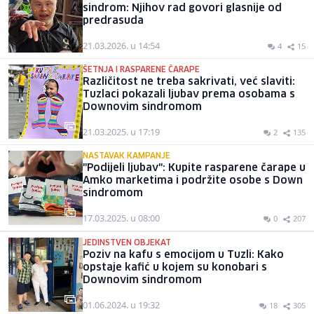
sindrom: Njihov rad govori glasnije od
predrasuda
21.03.2026. u 14:54
4
15
ŠETNJA I RASPARENE ČARAPE
Različitost ne treba sakrivati, već slaviti:
Tuzlaci pokazali ljubav prema osobama s
Downovim sindromom
21.03.2025. u 17:19
2
135
NASTAVAK KAMPANJE
"Podijeli ljubav": Kupite rasparene čarape u
Amko marketima i podržite osobe s Down
sindromom
17.03.2025. u 08:00
0
207
JEDINSTVEN OBJEKAT
Poziv na kafu s emocijom u Tuzli: Kako
opstaje kafić u kojem su konobari s
Downovim sindromom
01.06.2024. u 19:32
18
305