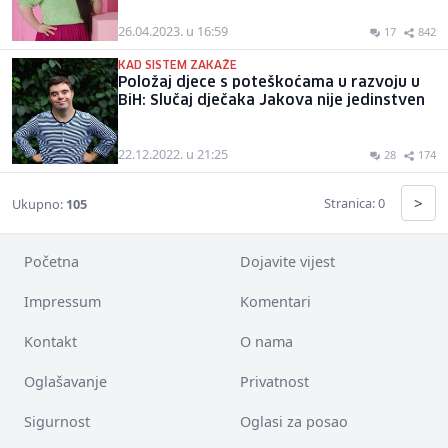
26.04.2023. u 16:59
17
842
KAD SISTEM ZAKAŽE
Položaj djece s poteškoćama u razvoju u
BiH: Slučaj dječaka Jakova nije jedinstven
22.12.2022. u 21:25
28
174
>
Stranica: 0
Ukupno:
105
Početna
Dojavite vijest
Impressum
Komentari
Kontakt
O nama
Oglašavanje
Privatnost
Sigurnost
Oglasi za posao