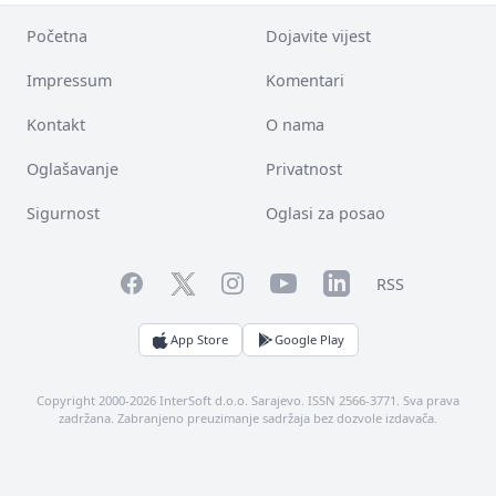
Početna
Dojavite vijest
Impressum
Komentari
Kontakt
O nama
Oglašavanje
Privatnost
Sigurnost
Oglasi za posao
Facebook
YouTube
LinkedIn
Twitter
Instagram
RSS
App Store
Google Play
Copyright 2000-2026 InterSoft d.o.o. Sarajevo. ISSN 2566-3771. Sva prava
zadržana. Zabranjeno preuzimanje sadržaja bez dozvole izdavača.