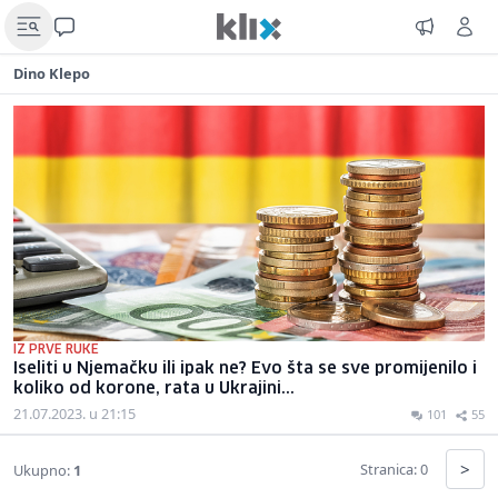
Dino Klepo
IZ PRVE RUKE
Iseliti u Njemačku ili ipak ne? Evo šta se sve promijenilo i
koliko od korone, rata u Ukrajini...
21.07.2023. u 21:15
101
55
>
Stranica: 0
Ukupno:
1