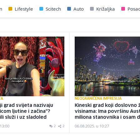
n
Lifestyle
Scitech
Auto
Križaljka
Posa
TA
NEOGRANIČENA IMPRESIJA
ji grad svijeta nazivaju
Kineski grad koji doslovno ž
icom ljutine i začina"?
visinama: Ima površinu Aust
li služi i uz sladoled
miliona stanovnika i osam 
 13:00
06.08.2025. u 10:27
2
2