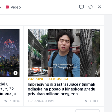
o
Video
VOZ POPUT ROLERKOSTERA
ivi u
Impresivno ili zastrašujuće? Snimak
rije, 32
odlaska na posao u kineskom gradu
dimenzija
privukao milione pregleda
12.10.2024. u 15:50
17
63
16
51