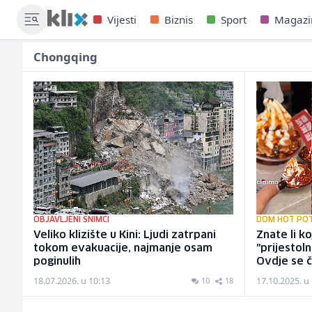
Vijesti
Biznis
Sport
Magazi
Chongqing
OBJAVLJENI SNIMCI
DOM HOT PO
Veliko klizište u Kini: Ljudi zatrpani
Znate li ko
tokom evakuacije, najmanje osam
"prijestoln
poginulih
Ovdje se či
18.07.2026. u 10:13
17.10.2025. u
10
18