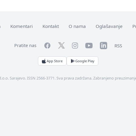
m
Komentari
Kontakt
O nama
Oglašavanje
P
Facebook
YouTube
LinkedIn
Twitter
Instagram
RSS
Pratite nas
App Store
Google Play
d.o.o. Sarajevo. ISSN 2566-3771. Sva prava zadržana. Zabranjeno preuzimanje