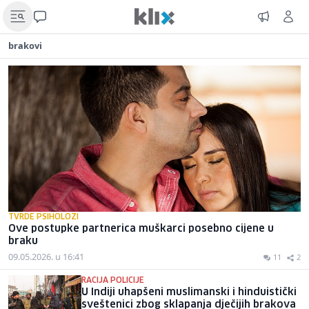
brakovi
TVRDE PSIHOLOZI
Ove postupke partnerica muškarci posebno cijene u
braku
09.05.2026. u 16:41
11
2
RACIJA POLICIJE
U Indiji uhapšeni muslimanski i hinduistički
sveštenici zbog sklapanja dječijih brakova