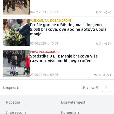
04.02.2023. u 17:27
50
40
VJENČANJA U DOBA KORONE
Prošle godine u BiH do juna sklopljeno
5.059 brakova, ove godine gotovo upola
manje
07.06.2020. u 15:54
34
31
PRVO POLUGODIŠTE
Statistika u BiH: Manje brakova više
razvoda, više umrlih nego rođenih
23.09.2019. u 09:05
65
274
>
Stranica: 0
Ukupno:
6
Početna
Dojavite vijest
Impressum
Komentari