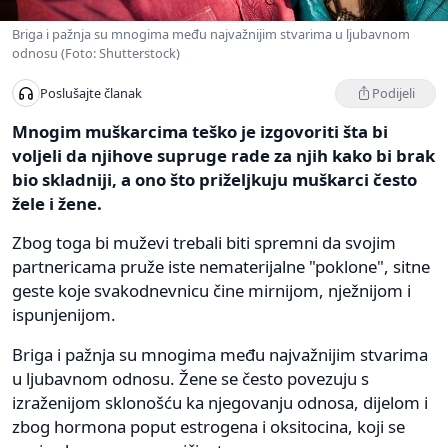
Briga i pažnja su mnogima među najvažnijim stvarima u ljubavnom
odnosu (Foto: Shutterstock)
Podijeli
Poslušajte članak
Mnogim muškarcima teško je izgovoriti šta bi
voljeli da njihove supruge rade za njih kako bi brak
bio skladniji, a ono što priželjkuju muškarci često
žele i žene.
Zbog toga bi muževi trebali biti spremni da svojim
partnericama pruže iste nematerijalne "poklone", sitne
geste koje svakodnevnicu čine mirnijom, nježnijom i
ispunjenijom.
Briga i pažnja su mnogima među najvažnijim stvarima
u ljubavnom odnosu. Žene se često povezuju s
izraženijom sklonošću ka njegovanju odnosa, dijelom i
zbog hormona poput estrogena i oksitocina, koji se