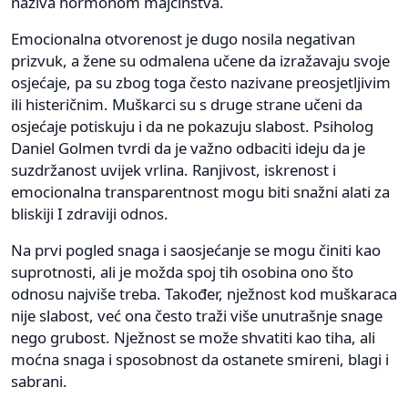
naziva hormonom majčinstva.
Emocionalna otvorenost je dugo nosila negativan
prizvuk, a žene su odmalena učene da izražavaju svoje
osjećaje, pa su zbog toga često nazivane preosjetljivim
ili histeričnim. Muškarci su s druge strane učeni da
osjećaje potiskuju i da ne pokazuju slabost. Psiholog
Daniel Golmen tvrdi da je važno odbaciti ideju da je
suzdržanost uvijek vrlina. Ranjivost, iskrenost i
emocionalna transparentnost mogu biti snažni alati za
bliskiji I zdraviji odnos.
Na prvi pogled snaga i saosjećanje se mogu činiti kao
suprotnosti, ali je možda spoj tih osobina ono što
odnosu najviše treba. Također, nježnost kod muškaraca
nije slabost, već ona često traži više unutrašnje snage
nego grubost. Nježnost se može shvatiti kao tiha, ali
moćna snaga i sposobnost da ostanete smireni, blagi i
sabrani.