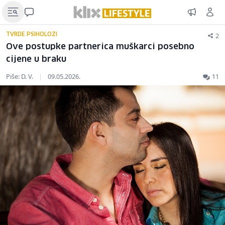
2
TVRDE PSIHOLOZI
Ove postupke partnerica muškarci posebno
cijene u braku
Piše: D. V.
|
09.05.2026.
11