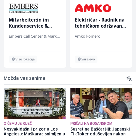
Mitarbeiter:in im
Električar - Radnik na
Kundenservice &
tehničkom održavanju
Support (m/w/d)
(m/ž)
Embers Call Center & Marketing
Amko komerc
Više lokacija
Sarajevo
Možda vas zanima
O ČEMU JE RIJEČ
PRIČALI NA BOSANSKOM
Nesvakidašnji prizor u Los
Susret na Baščaršiji: Japanski
Angelesu: Muškarac snimljen u
TikToker oduševljen nakon