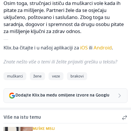
Osim toga, stručnjaci ističu da muškarci vole kada ih
pitate za mišljenje. Partneri žele da se osjećaju
uključeno, poštovano i saslušano. Zbog toga su
saradnja, dogovor i spremnost da drugu osobu pitate
za mišljenje ključni za zdrav odnos.
Klix.ba čitajte i u našoj aplikaciji za
iOS
ili
Android
.
Znate nešto više o temi ili želite prijaviti grešku u tekstu?
muškarci
žene
veze
brakovi
Dodajte Klix.ba među omiljene izvore na Googlu
Više na istu temu
MUŠKE MISLI