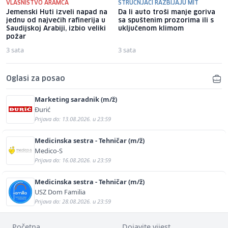
VLASNIŠTVO ARAMCA
STRUČNJACI RAZBIJAJU MIT
Jemenski Huti izveli napad na
Da li auto troši manje goriva
jednu od najvećih rafinerija u
sa spuštenim prozorima ili s
Saudijskoj Arabiji, izbio veliki
uključenom klimom
požar
3 sata
3 sata
Oglasi za posao
Marketing saradnik (m/ž)
Đurić
Prijava do: 13.08.2026. u 23:59
Medicinska sestra - Tehničar (m/ž)
Medico-S
Prijava do: 16.08.2026. u 23:59
Medicinska sestra - Tehničar (m/ž)
USZ Dom Familia
Prijava do: 28.08.2026. u 23:59
Početna
Dojavite vijest