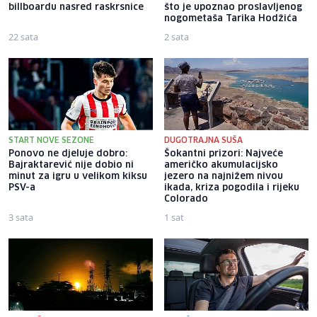
billboardu nasred raskrsnice
što je upoznao proslavljenog
nogometaša Tarika Hodžića
22 sata
2 sata
START NOVE SEZONE
DUGOTRAJNA SUŠA
Ponovo ne djeluje dobro:
Šokantni prizori: Najveće
Bajraktarević nije dobio ni
američko akumulacijsko
minut za igru u velikom kiksu
jezero na najnižem nivou
PSV-a
ikada, kriza pogodila i rijeku
Colorado
3 sata
1 sat