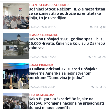
TRAŽE ISLAMSKU ZAJEDNICU
Bošnjaci Stoca: Režijom HDZ-a mezaristan
će se izmjestiti u područje uz entitetsku
liniju, to je uvredljivo
21.08.2025. u 08:15
113
83
SPAS IZ SAO KRAJINE
Kako su Bošnjaci 1991. godine spasili blizu
15.000 Hrvata: Činjenica koju su u Zagrebu
zaboravili
02.08.2025. u 15:20
176
999
BOGAT PROGRAM
U Dallasu održani 27. susreti Bošnjaka
Sjeverne Amerike sa jedinstvenom
porukom: "Domovina je jedna"
07.09.2024. u 20:34
15
79
TIHA ASIMILACIJA?
Kako Bugarska "krade" Bošnjake na
Kosovu: Promjena nacionalne pripadnosti
donosi mnoge benefite