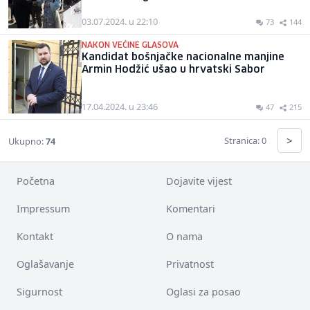
03.07.2024. u 22:10
73
144
NAKON VEĆINE GLASOVA
Kandidat bošnjačke nacionalne manjine
Armin Hodžić ušao u hrvatski Sabor
17.04.2024. u 23:46
47
215
>
Stranica: 0
Ukupno:
74
Početna
Dojavite vijest
Impressum
Komentari
Kontakt
O nama
Oglašavanje
Privatnost
Sigurnost
Oglasi za posao