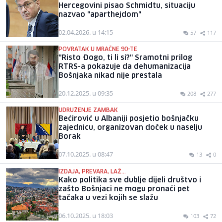
Hercegovini pisao Schmidtu, situaciju
nazvao "aparthejdom"
02.04.2026. u 14:15
57
117
POVRATAK U MRAČNE 90-TE
"Risto Đogo, ti li si?" Sramotni prilog
RTRS-a pokazuje da dehumanizacija
Bošnjaka nikad nije prestala
20.12.2025. u 09:35
208
277
UDRUŽENJE ZAMBAK
Bećirović u Albaniji posjetio bošnjačku
zajednicu, organizovan doček u naselju
Borak
07.10.2025. u 08:47
13
0
IZDAJA, PREVARA, LAŽ...
Kako politika sve dublje dijeli društvo i
zašto Bošnjaci ne mogu pronaći pet
tačaka u vezi kojih se slažu
06.10.2025. u 18:03
103
72