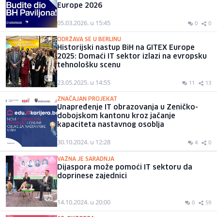
Europe 2026
05.03.2026. u 15:45
0
0
ODRŽAVA SE U BERLINU
Historijski nastup BiH na GITEX Europe
2025: Domaći IT sektor izlazi na evropsku
tehnološku scenu
23.05.2025. u 14:55
11
13
ZNAČAJAN PROJEKAT
Unapređenje IT obrazovanja u Zeničko-
dobojskom kantonu kroz jačanje
kapaciteta nastavnog osoblja
30.10.2024. u 12:28
4
0
VAŽNA JE SARADNJA
Dijaspora može pomoći IT sektoru da
doprinese zajednici
14.10.2024. u 20:00
0
59