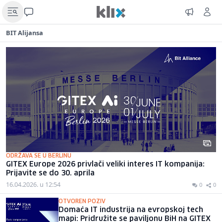
BIT Alijansa
ODRŽAVA SE U BERLINU
GITEX Europe 2026 privlači veliki interes IT kompanija:
Prijavite se do 30. aprila
16.04.2026. u 12:54
0
0
OTVOREN POZIV
Domaća IT industrija na evropskoj tech
mapi: Pridružite se paviljonu BiH na GITEX