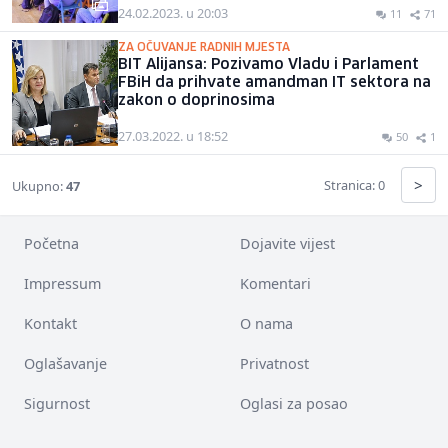
24.02.2023. u 20:03
11
71
ZA OČUVANJE RADNIH MJESTA
BIT Alijansa: Pozivamo Vladu i Parlament
FBiH da prihvate amandman IT sektora na
zakon o doprinosima
27.03.2022. u 18:52
50
1
>
Stranica: 0
Ukupno:
47
Početna
Dojavite vijest
Impressum
Komentari
Kontakt
O nama
Oglašavanje
Privatnost
Sigurnost
Oglasi za posao