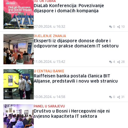
10. OKTOBRA
DiaLab Konferencija: Povezivanje
dijaspore i domaćih kompanija
27.09.2024. u 16:32
0
10
DIJELJENJE ZNANJA
Eksperti iz dijaspore donose dobre i
odgovorne prakse domaćem IT sektoru
11.06.2024. u 15:42
4
28
U CENTRALI BANKE
Raiffeisen banka postala članica BIT
Alijanse, predstavili i novu web stranicu
10.06.2024. u 14:58
0
31
PANEL U SARAJEVU
Društvo u Bosni i Hercegovini nije ni
svjesno kapaciteta IT sektora