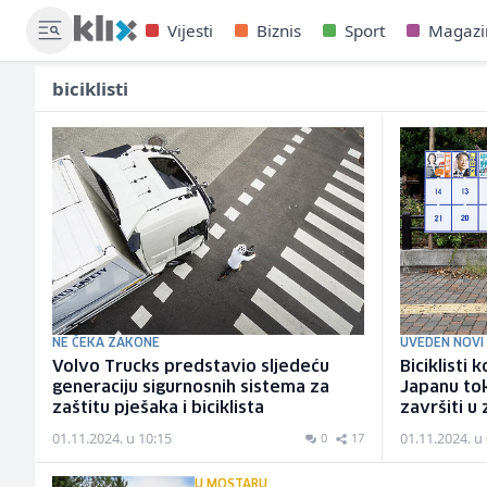
Vijesti
Biznis
Sport
Magazi
biciklisti
NE ČEKA ZAKONE
UVEDEN NOVI
Volvo Trucks predstavio sljedeću
Biciklisti 
generaciju sigurnosnih sistema za
Japanu to
zaštitu pješaka i biciklista
završiti u
01.11.2024. u 10:15
01.11.2024. u
0
17
U MOSTARU