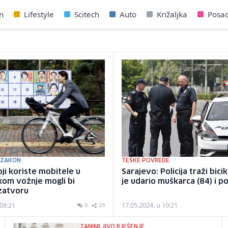
n
Lifestyle
Scitech
Auto
Križaljka
Posa
 ZAKON
TEŠKE POVREDE
koji koriste mobitele u
Sarajevo: Policija traži bicik
kom vožnje mogli bi
je udario muškarca (84) i p
 zatvoru
 08:21
17.05.2024. u 10:21
0
23
ZANIMLJIVO RJEŠENJE