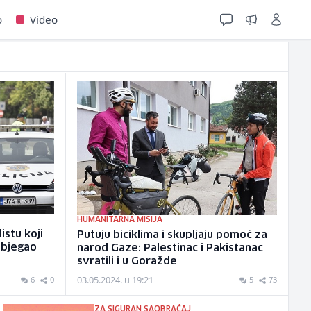
o
Video
HUMANITARNA MISIJA
listu koji
Putuju biciklima i skupljaju pomoć za
objegao
narod Gaze: Palestinac i Pakistanac
svratili i u Goražde
03.05.2024. u 19:21
6
0
5
73
ZA SIGURAN SAOBRAĆAJ