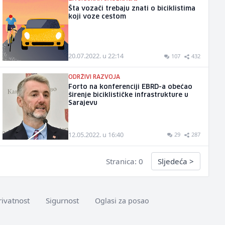
Šta vozači trebaju znati o biciklistima
koji voze cestom
20.07.2022. u 22:14
107
432
ODRŽIVI RAZVOJA
Forto na konferenciji EBRD-a obećao
širenje biciklističke infrastrukture u
Sarajevu
12.05.2022. u 16:40
29
287
Stranica: 0
Sljedeća
>
rivatnost
Sigurnost
Oglasi za posao