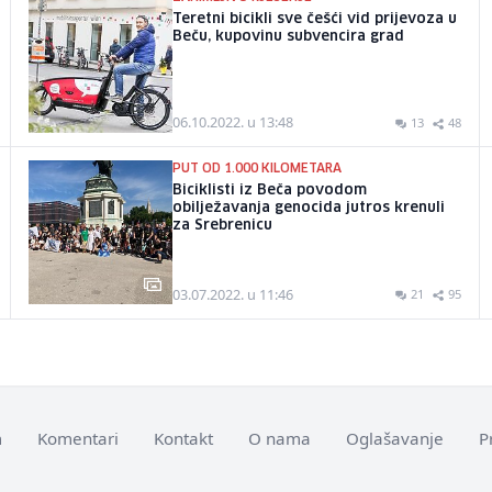
Teretni bicikli sve češći vid prijevoza u
Beču, kupovinu subvencira grad
06.10.2022. u 13:48
13
48
PUT OD 1.000 KILOMETARA
Biciklisti iz Beča povodom
obilježavanja genocida jutros krenuli
za Srebrenicu
03.07.2022. u 11:46
21
95
m
Komentari
Kontakt
O nama
Oglašavanje
P