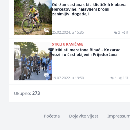
Održan sastanak biciklističkih klubova
Hercegovine, najavljeni brojni
zanimljivi događaji
25.02.2024. u 15:35
2
9
STIGLI U KAMIČANE
Biciklisti maratona Bihać - Kozarac
vozili u čast ubijenih Prijedorčana
19.07.2022. u 19:50
4
143
Ukupno:
273
Dojavite vijest
Impressu
Početna