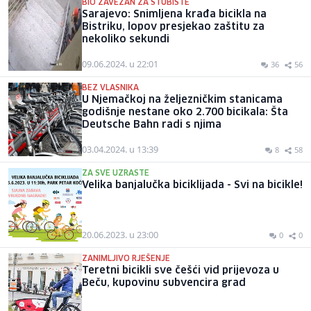
BIO ZAVEZAN ZA STUBIŠTE
Sarajevo: Snimljena krađa bicikla na
Bistriku, lopov presjekao zaštitu za
nekoliko sekundi
09.06.2024. u 22:01
36
56
BEZ VLASNIKA
U Njemačkoj na željezničkim stanicama
godišnje nestane oko 2.700 bicikala: Šta
Deutsche Bahn radi s njima
03.04.2024. u 13:39
8
58
ZA SVE UZRASTE
Velika banjalučka biciklijada - Svi na bicikle!
20.06.2023. u 23:00
0
0
ZANIMLJIVO RJEŠENJE
Teretni bicikli sve češći vid prijevoza u
Beču, kupovinu subvencira grad