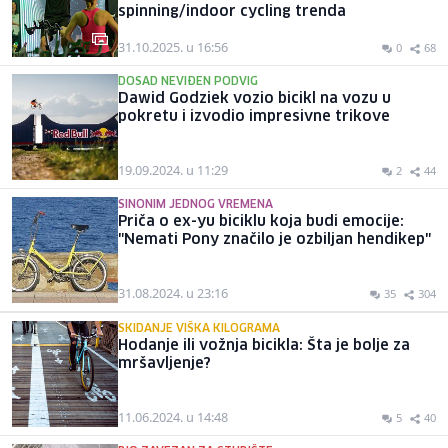
spinning/indoor cycling trenda
31.10.2025. u 16:56
0
68
DOSAD NEVIĐEN PODVIG
Dawid Godziek vozio bicikl na vozu u
pokretu i izvodio impresivne trikove
19.09.2024. u 11:29
2
44
SINONIM JEDNOG VREMENA
Priča o ex-yu biciklu koja budi emocije:
"Nemati Pony značilo je ozbiljan hendikep"
31.08.2024. u 23:16
35
304
SKIDANJE VIŠKA KILOGRAMA
Hodanje ili vožnja bicikla: Šta je bolje za
mršavljenje?
11.06.2024. u 14:48
5
40