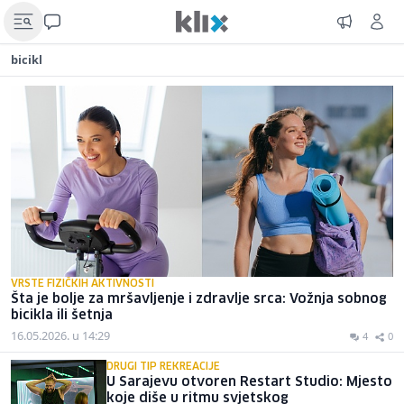
bicikl
VRSTE FIZIČKIH AKTIVNOSTI
Šta je bolje za mršavljenje i zdravlje srca: Vožnja sobnog
bicikla ili šetnja
16.05.2026. u 14:29
4
0
DRUGI TIP REKREACIJE
U Sarajevu otvoren Restart Studio: Mjesto
koje diše u ritmu svjetskog