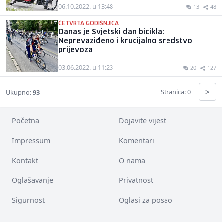
06.10.2022. u 13:48
13
48
ČETVRTA GODIŠNJICA
Danas je Svjetski dan bicikla:
Neprevaziđeno i krucijalno sredstvo
prijevoza
03.06.2022. u 11:23
20
127
>
Stranica: 0
Ukupno:
93
Početna
Dojavite vijest
Impressum
Komentari
Kontakt
O nama
Oglašavanje
Privatnost
Sigurnost
Oglasi za posao