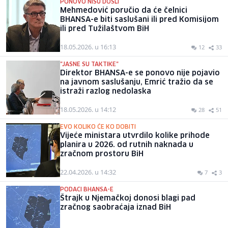
PONOVO NISU DOŠLI
Mehmedović poručio da će čelnici
BHANSA-e biti saslušani ili pred Komisijom
ili pred Tužilaštvom BiH
18.05.2026. u 16:13
12
33
"JASNE SU TAKTIKE"
Direktor BHANSA-e se ponovo nije pojavio
na javnom saslušanju, Emrić tražio da se
istraži razlog nedolaska
18.05.2026. u 14:12
28
51
EVO KOLIKO ĆE KO DOBITI
Vijeće ministara utvrdilo kolike prihode
planira u 2026. od rutnih naknada u
zračnom prostoru BiH
22.04.2026. u 14:32
7
3
PODACI BHANSA-E
Štrajk u Njemačkoj donosi blagi pad
zračnog saobraćaja iznad BiH