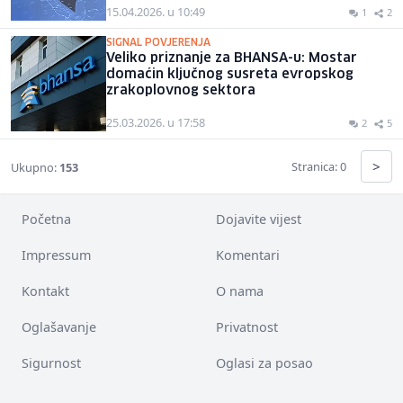
15.04.2026. u 10:49
1
2
SIGNAL POVJERENJA
Veliko priznanje za BHANSA-u: Mostar
domaćin ključnog susreta evropskog
zrakoplovnog sektora
25.03.2026. u 17:58
2
5
>
Stranica: 0
Ukupno:
153
Početna
Dojavite vijest
Impressum
Komentari
Kontakt
O nama
Oglašavanje
Privatnost
Sigurnost
Oglasi za posao