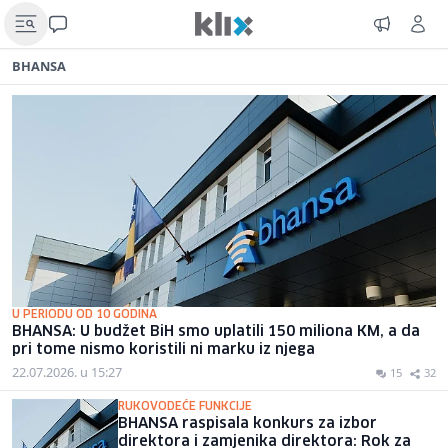
BHANSA
U PERIODU OD 10 GODINA
BHANSA: U budžet BiH smo uplatili 150 miliona KM, a da
pri tome nismo koristili ni marku iz njega
22.07.2026. u 15:27
15
32
RUKOVODEĆE FUNKCIJE
BHANSA raspisala konkurs za izbor
direktora i zamjenika direktora: Rok za