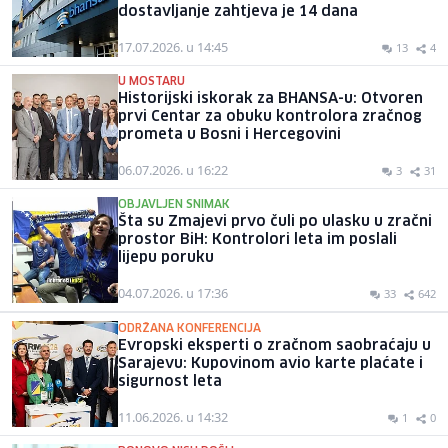
dostavljanje zahtjeva je 14 dana
17.07.2026. u 14:45
13
4
U MOSTARU
Historijski iskorak za BHANSA-u: Otvoren
prvi Centar za obuku kontrolora zračnog
prometa u Bosni i Hercegovini
06.07.2026. u 16:22
3
31
OBJAVLJEN SNIMAK
Šta su Zmajevi prvo čuli po ulasku u zračni
prostor BiH: Kontrolori leta im poslali
lijepu poruku
04.07.2026. u 17:36
33
642
ODRŽANA KONFERENCIJA
Evropski eksperti o zračnom saobraćaju u
Sarajevu: Kupovinom avio karte plaćate i
sigurnost leta
11.06.2026. u 14:32
1
0