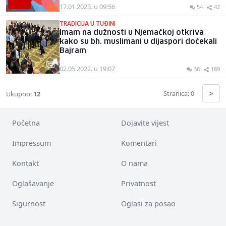
17.01.2023. u 09:56
54
42
TRADICIJA U TUĐINI
Imam na dužnosti u Njemačkoj otkriva
kako su bh. muslimani u dijaspori dočekali
Bajram
02.05.2022. u 19:07
38
189
>
Stranica: 0
Ukupno:
12
Početna
Dojavite vijest
Impressum
Komentari
Kontakt
O nama
Oglašavanje
Privatnost
Sigurnost
Oglasi za posao