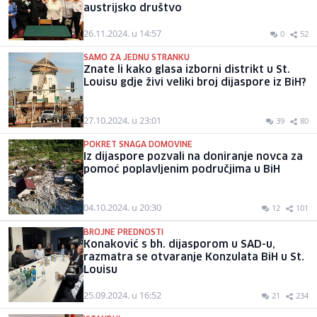
austrijsko društvo
26.11.2024. u 14:57
0
52
SAMO ZA JEDNU STRANKU
Znate li kako glasa izborni distrikt u St.
Louisu gdje živi veliki broj dijaspore iz BiH?
27.10.2024. u 23:01
39
80
POKRET SNAGA DOMOVINE
Iz dijaspore pozvali na doniranje novca za
pomoć poplavljenim područjima u BiH
04.10.2024. u 20:30
12
101
BROJNE PREDNOSTI
Konaković s bh. dijasporom u SAD-u,
razmatra se otvaranje Konzulata BiH u St.
Louisu
25.09.2024. u 16:52
21
234