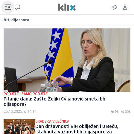
BH. dijaspora
PODJELE I SAMO PODJELE
Pitanje dana: Zašto Željki Cvijanović smeta bh.
dijaspora?
25.10.2025. u 14:14
98
208
GRADSKA VIJEĆNICA
Dan državnosti BiH obilježen i u Beču,
istaknuta važnost bh. dijaspore za