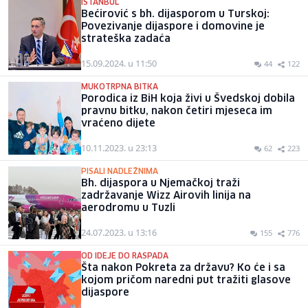
ISTANBUL
Bećirović s bh. dijasporom u Turskoj:
Povezivanje dijaspore i domovine je
strateška zadaća
15.09.2024. u 11:50
44
122
MUKOTRPNA BITKA
Porodica iz BiH koja živi u Švedskoj dobila
pravnu bitku, nakon četiri mjeseca im
vraćeno dijete
10.11.2023. u 23:13
62
223
PISALI NADLEŽNIMA
Bh. dijaspora u Njemačkoj traži
zadržavanje Wizz Airovih linija na
aerodromu u Tuzli
24.07.2023. u 13:16
155
776
OD IDEJE DO RASPADA
Šta nakon Pokreta za državu? Ko će i sa
kojom pričom naredni put tražiti glasove
dijaspore