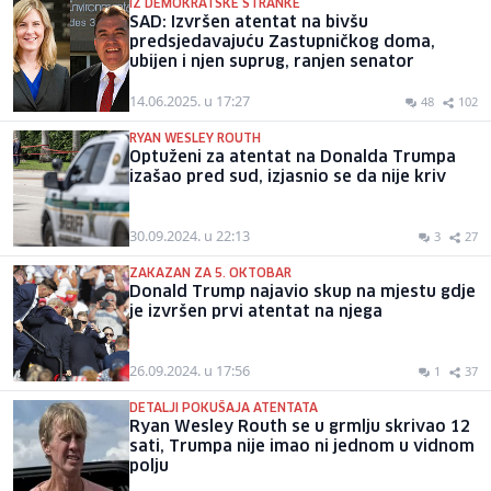
IZ DEMOKRATSKE STRANKE
SAD: Izvršen atentat na bivšu
predsjedavajuću Zastupničkog doma,
ubijen i njen suprug, ranjen senator
14.06.2025. u 17:27
48
102
RYAN WESLEY ROUTH
Optuženi za atentat na Donalda Trumpa
izašao pred sud, izjasnio se da nije kriv
30.09.2024. u 22:13
3
27
ZAKAZAN ZA 5. OKTOBAR
Donald Trump najavio skup na mjestu gdje
je izvršen prvi atentat na njega
26.09.2024. u 17:56
1
37
DETALJI POKUŠAJA ATENTATA
Ryan Wesley Routh se u grmlju skrivao 12
sati, Trumpa nije imao ni jednom u vidnom
polju