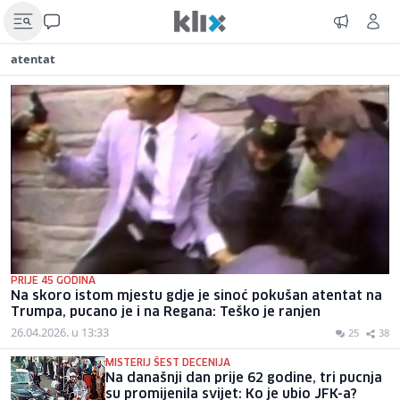
atentat
PRIJE 45 GODINA
Na skoro istom mjestu gdje je sinoć pokušan atentat na
Trumpa, pucano je i na Regana: Teško je ranjen
26.04.2026. u 13:33
25
38
MISTERIJ ŠEST DECENIJA
Na današnji dan prije 62 godine, tri pucnja
su promijenila svijet: Ko je ubio JFK-a?