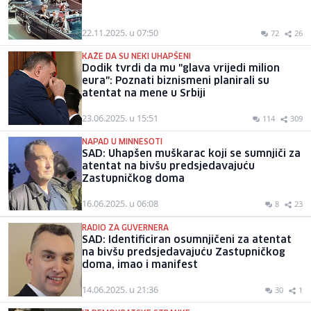
22.11.2025. u 07:50
72
26
KAŽE DA SU NEKI UHAPŠENI
Dodik tvrdi da mu "glava vrijedi milion
eura": Poznati biznismeni planirali su
atentat na mene u Srbiji
23.06.2025. u 15:51
114
309
NAPAD U MINNESOTI
SAD: Uhapšen muškarac koji se sumnjiči za
atentat na bivšu predsjedavajuću
Zastupničkog doma
16.06.2025. u 06:08
8
23
RADIO ZA GUVERNERA
SAD: Identificiran osumnjičeni za atentat
na bivšu predsjedavajuću Zastupničkog
doma, imao i manifest
14.06.2025. u 21:36
30
1