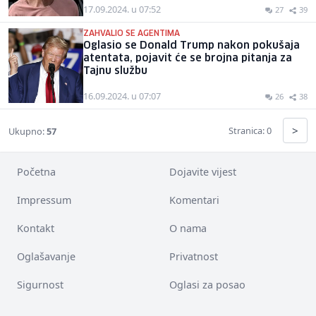
17.09.2024. u 07:52
27
39
ZAHVALIO SE AGENTIMA
Oglasio se Donald Trump nakon pokušaja
atentata, pojavit će se brojna pitanja za
Tajnu službu
16.09.2024. u 07:07
26
38
>
Stranica: 0
Ukupno:
57
Početna
Dojavite vijest
Impressum
Komentari
Kontakt
O nama
Oglašavanje
Privatnost
Sigurnost
Oglasi za posao