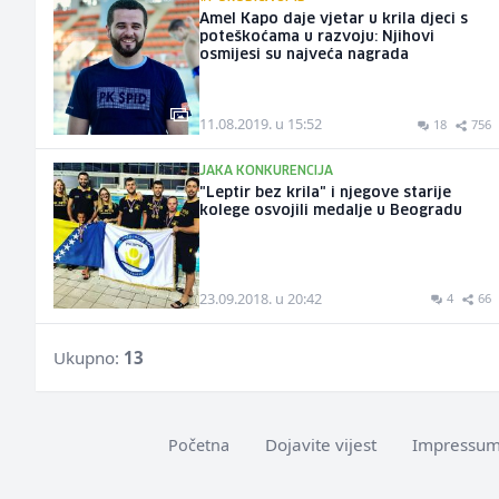
Amel Kapo daje vjetar u krila djeci s
poteškoćama u razvoju: Njihovi
osmijesi su najveća nagrada
11.08.2019. u 15:52
18
756
JAKA KONKURENCIJA
"Leptir bez krila" i njegove starije
kolege osvojili medalje u Beogradu
23.09.2018. u 20:42
4
66
Ukupno:
13
Dojavite vijest
Impressu
Početna