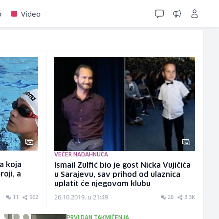
o
Video
VEČER NADAHNUĆA
ča koja
Ismail Zulfić bio je gost Nicka Vujičića
roji, a
u Sarajevu, sav prihod od ulaznica
uplatit će njegovom klubu
26.10.2019. u 21:49
11
962
28
3.3K
PRVI DAN TAKMIČENJA