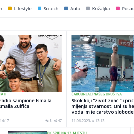
n
Lifestyle
Scitech
Auto
Križaljka
Posa
TATI
ČAROBNJACI NAŠEG DRUŠTVA
radio šampione Ismaila
Skok koji "život znači" i pri
smaila Zulfića
mijenja stvarnost: Oni su he
voda im je carstvo slobode
 14:17
11.06.2023. u 13:13
8
47
PK SPID NA 12. MJESTU