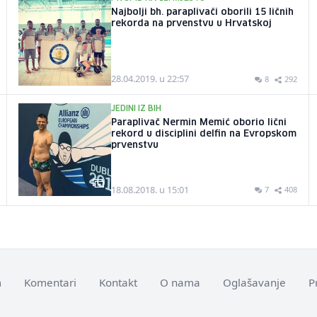
Najbolji bh. paraplivači oborili 15 ličnih
rekorda na prvenstvu u Hrvatskoj
28.04.2019. u 22:57
8
292
JEDINI IZ BIH
Paraplivač Nermin Memić oborio lični
rekord u disciplini delfin na Evropskom
prvenstvu
18.08.2018. u 15:01
7
408
m
Komentari
Kontakt
O nama
Oglašavanje
P