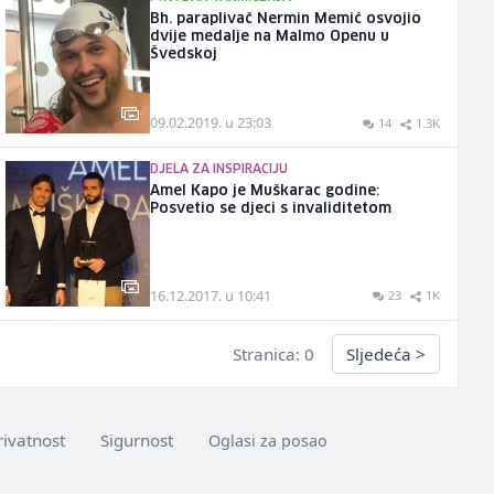
Bh. paraplivač Nermin Memić osvojio
dvije medalje na Malmo Openu u
Švedskoj
09.02.2019. u 23:03
14
1.3K
DJELA ZA INSPIRACIJU
Amel Kapo je Muškarac godine:
Posvetio se djeci s invaliditetom
16.12.2017. u 10:41
23
1K
Stranica: 0
Sljedeća
>
rivatnost
Sigurnost
Oglasi za posao