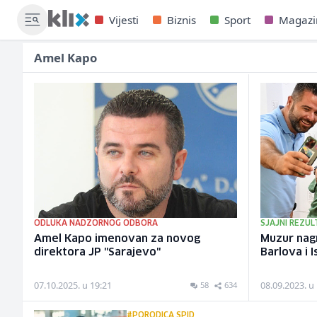
Vijesti
Biznis
Sport
Magazi
Amel Kapo
ODLUKA NADZORNOG ODBORA
SJAJNI REZUL
Amel Kapo imenovan za novog
Muzur nag
direktora JP "Sarajevo"
Barlova i I
07.10.2025. u 19:21
08.09.2023. u
58
634
#PORODICA SPID